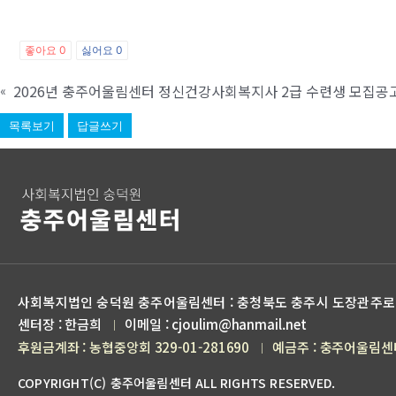
좋아요
0
싫어요
0
2026년 충주어울림센터 정신건강사회복지사 2급 수련생 모집공
«
목록보기
답글쓰기
사회복지법인 숭덕원 충주어울림센터 : 충청북도 충주시 도장관주로 
센터장 : 한금희
이메일 : cjoulim@hanmail.net
｜
후원금계좌 : 농협중앙회 329-01-281690
예금주 : 충주어울림센
｜
COPYRIGHT(C) 충주어울림센터 ALL RIGHTS RESERVED.