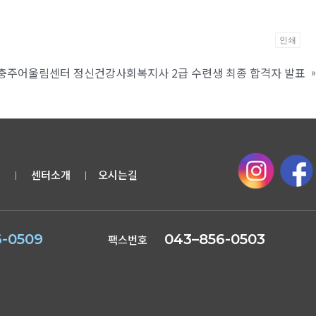
인쇄
년 충주어울림센터 정신건강사회복지사 2급 수련생 최종 합격자 발표
»
항
센터소개
오시는길
｜
｜
6-0509
043–856-0503
팩스번호