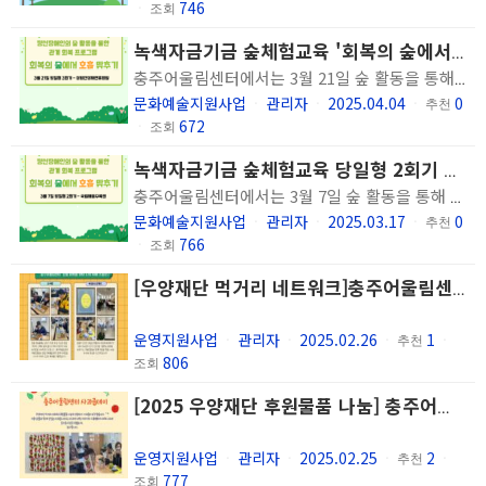
746
ㆍ
조회
녹색자금기금 숲체험교육 '회복의 숲에서 호흡맞추기' 당일형 3회기 진행
충주어울림센터에서는 3월 21일 숲 활동을 통해 이용인의 신체적, 정신적, 사회적 회복을 지원하는 정신장애인의 숲 활동을 통한 관계 회복 프로그램 '회복의 숲에서 호흡 맞추기' 당일형 3회기를 진행하였습니다.
문화예술지원사업
관리자
2025.04.04
0
ㆍ
ㆍ
ㆍ
추천
672
ㆍ
조회
녹색자금기금 숲체험교육 당일형 2회기 진행
충주어울림센터에서는 3월 7일 숲 활동을 통해 이용인의 신체적, 정신적, 사회적 회복을 지원하는 정신장애인의 숲 활동을 통한 관계 회복 프로그램 '회복의 숲에서 호흡 맞추기' 당일형 2회기를 진행하였습니다.
문화예술지원사업
관리자
2025.03.17
0
ㆍ
ㆍ
ㆍ
추천
766
ㆍ
조회
[우양재단 먹거리 네트워크]충주어울림센터 정월 대보름 맞이 소원은?
운영지원사업
관리자
2025.02.26
1
ㆍ
ㆍ
ㆍ
추천
ㆍ
806
조회
[2025 우양재단 후원물품 나눔] 충주어울림센터 사과즙데이
운영지원사업
관리자
2025.02.25
2
ㆍ
ㆍ
ㆍ
추천
ㆍ
777
조회