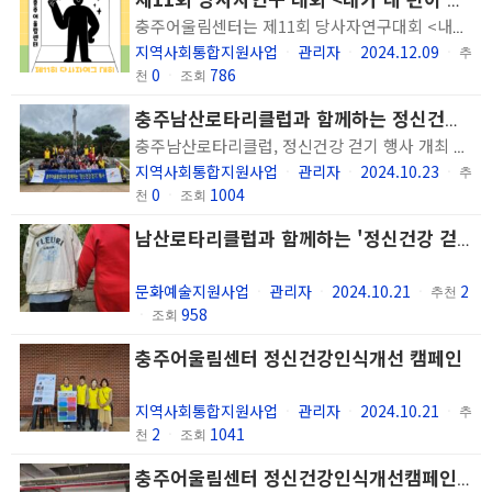
제11회 당사자연구 대회 <내가 네 편이 되어줄게> 개최
충주어울림센터는 제11회 당사자연구대회 <내가 네 편이 되어줄게>를 개최하였습니다. 마음껏 자신의 고생 이야기를 표현하고 현재의 어려움을 나누며 함께 고민하고 위로와 격려를 나누는 일정을 진행하였습니다. 또한 당사자연구를 진행한 이용인이 연구 결과를 발표하여 동료 당사자들에게 증상에 대처하는 노하우를 공유하고 당사자연구 활동에 더 많은 이용인이 함께 하도록 독려하였습니다. 앞으로도 지속적인 당사자연구 활동을 통해 이용인분들의 건강한 삶을 지원하겠습니다.
지역사회통합지원사업
관리자
2024.12.09
ㆍ
ㆍ
ㆍ
추
0
786
천
ㆍ
조회
충주남산로타리클럽과 함께하는 정신건강 걷기 행사 개최
충주남산로타리클럽, 정신건강 걷기 행사 개최 충주어울림센터와 함께하는 소통과 치유의 시간 충주남산로타리클럽과 숭덕원 충주어울림센터 관계자들이 탄금대 일원에서 정신건강 걷기 행사를 진행한 뒤 기념사진을 찍고 있다. ⓒ충주어울림센터 ［충북일보］ 충주남산로타리클럽과 사회복지법인 숭덕원 충주어울림센터는 최근 탄금대 일원에서 정신건강 걷기 행사를 공동으로 진행했다. 이번 행사는 남산로타리클럽 회원들과 충주어울림센터 이용인들이 함께 탄금대를 걸으며, 정신건강 증진을 도모하는 뜻깊은 시간으로 꾸며졌다. 남산로타리클럽은 이번 행사를 위해 150만원의 후원금을 제공했으며, 걷기 후 점심식사와 기념품 증정으로 행사를 마무리했다. 김용만 회장은 "좋은 날씨 속에서 뜻깊은 행사를 함께할 수 있어 기쁘다"며 "앞으로도 충주어울림센터와의 지속적인 협력을 약속한다"고 말했다. 한편, 충주어울림센터는 정신질환을 가진 사람들의 사회참여와 회복을 돕는 다양한 프로그램을 제공하며, 지역 주민들에게 정신건강에 대한 인식을 개선하는 데 기여하고 있다. 충주 / 윤호노기자
지역사회통합지원사업
관리자
2024.10.23
ㆍ
ㆍ
ㆍ
추
0
1004
천
ㆍ
조회
남산로타리클럽과 함께하는 '정신건강 걷기 행사' 진행
문화예술지원사업
관리자
2024.10.21
2
ㆍ
ㆍ
ㆍ
추천
958
ㆍ
조회
충주어울림센터 정신건강인식개선 캠페인
지역사회통합지원사업
관리자
2024.10.21
ㆍ
ㆍ
ㆍ
추
2
1041
천
ㆍ
조회
충주어울림센터 정신건강인식개선캠페인 실시