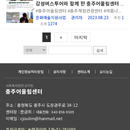
감성버스투어와 함께 한 충주어울림센터 여름 나들이
#충주어울림센터 #충주체험관광센터 #여름나들이 #충주활옥동굴 #임충민공충렬사 #도담다육농원
문화예술지원사업
관리자
2023.08.23
1
ㆍ
ㆍ
ㆍ
추천
1274
ㆍ
조회
1
»
마지막
검색
개인정보처리방침
｜
공지사항
｜
센터소개
｜
오시는길
주소 : 충청북도 충주시 도장관주로 34-12
센터장 : 한금희
｜
대표전화 : 043-856-0509
이메일 : cjoulim@hanmail.net
후원금계좌 : 농협중앙회 329-01-281690