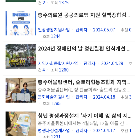
2
1375
천
ㆍ
조회
충주의료원 공공의료팀 지원 혈액종합검사 안내
일상생활지원사업
관리자
2024.05.07
0
ㆍ
ㆍ
ㆍ
추천
1244
ㆍ
조회
2024년 장애인의 날 정신질환 인식개선 캠페인 실시
지역사회통합지원사업
관리자
2024.04.29
ㆍ
ㆍ
ㆍ
추
4
1260
천
ㆍ
조회
충주어울림센터, 숲토리협동조합과 지역사회 정신건강증진사업 수행을 위한 업무협약(MOU) 체결
충주어울림센터(관장 한금희)와 숲토리 협동조합(대표이사 추경화)는 4월 17일 상호 협력관계 증진을 위한 업무협약을 체결했습니다. 이번 협약은 정기적인 숲체험교육을 통해 정신장애인의 신체적, 정신적 건강 증진과 함께 지역사회에서 더불어 건강하게 살아갈 수 있도록 협력관계를 구축하기 위함을 목적으로 합니다. 숲체험교육은 4월부터 11월까지 월 1회 하절기를 제외하고 진행할 예정이며, 협약 당일 심항산 해맞이 도시 숲에서 숲체험 교육을 진행하였습니다. 숲토리 협동조합은 그동안 지역사회 취약계층을 위해 숲체험 교육을 정기적으로 진행하였으며 이번 협약을 계기로 정신장애인의 건강한 삶을 위해 관심을 갖고 상호 간 긍정적인 협력관계가 유지되기를 바란다는 뜻을 밝혔습니다. 충주어울림센터 한금희 관장은 “정신장애인에게 관심과 애정을 보여주신 숲토리 협동조합에 감사드리며, 이번 협약으로 정신장애인의 회복에 도움이 될 새로운 경험을 제공하게 되었다고 생각되며 정신장애인의 건강한 삶 지원에 보탬이 될 수 있도록 하겠다”는 감사 인사를 전했습니다.
문화예술지원사업
관리자
2024.04.18
3
ㆍ
ㆍ
ㆍ
추천
1285
ㆍ
조회
청년 평생과정설계 '자기 이해 및 삶의 지향 탐색 교육' 실시
충주어울림센터에서는 4월 5일, 12일 이틀 간 청년 정신장애인의 평생과정설계를 위해 (주)이앤엘컬쳐 조혜연 대표와 함께 '자기 이해 및 삶의 지향 탐색 교육'을 진행하였습니다. 교육에 참여한 청년 이용인분들은 나에 대해 좀 더 살펴보고 내가 원하는 꿈, 소망, 목표가 무엇인지 알게 되어 유익하였다고 평가하였습니다. 앞으로도 청년 정신장애인이 자신이 원하는 삶을 주도적으로 살아갈 수 있도록 지원하고자 합니다.
평생과정설계사업
관리자
2024.04.17
1
ㆍ
ㆍ
ㆍ
추천
1231
ㆍ
조회