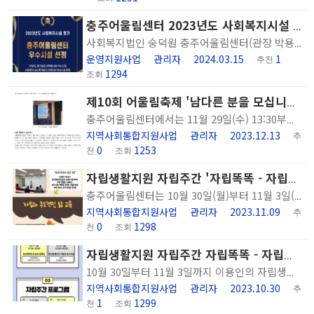
충주어울림센터 2023년도 사회복지시설 평가 결과 우수시설 선정
사회복지법인 숭덕원 충주어울림센터(관장 박용선)가 2023년도 사회복지시설 평가결과 우수시설로 최종 선정되었습니다. '23년도 평가결과 권역별 상위 5% 내외 112개소가 우수시설로 선정되었으며, 이중 정신재활시설은 총 9개소입니다. ▲시설 및 환경 ▲재정조직운영 ▲프로그램서비스 ▲이용자의 권리 ▲시설운영전반 5개 영역을 기준으로 ‘2020년～2023년’ 운영 전반에 대한 평가를 실시한 결과 5개 영역에서 모두 A를 받았습니다. 2011년, 2014년, 2017년, 2020년, 2023년에 이어 5회 연속 A등급 선정 쾌거를 이뤘으며, 2023년 사회복지시설 평가결과에서는 우수시설로 최종 선정되어 인센티브를 지급받게 되었습니다. 충주어울림센터는 앞으로도 이용인의 욕구에 맞는 정신건강서비스를 제공하기 위해 최선을 다하겠습니다. * 관련자료 : https://www.chungju.go.kr/www/selectBbsNttView.do?key=506&bbsNo=5&nttNo=291394&searchCtgry=&searchCnd=all&searchKrwd=&pageIndex=1&integrDeptCode=
운영지원사업
관리자
2024.03.15
1
ㆍ
ㆍ
ㆍ
추천
ㆍ
1294
조회
제10회 어울림축제 '남다른 분을 모십니다.' 진행
충주어울림센터에서는 11월 29일(수) 13:30부터 16:30까지 제10회 어울림축제 '남다른 분을 모십니다.'를 진행하였습니다. 축제에 참여해주신 가족분들과 유관기관의 이용인 및 직원분들게 감사드리며 정신장애인의 긍정적 정체성 형성과 지역사회 적응을 위해 지속적으로 노력하겠습니다.
지역사회통합지원사업
관리자
2023.12.13
ㆍ
ㆍ
ㆍ
추
0
1253
천
ㆍ
조회
자립생활지원 자립주간 '자립똑똑 - 자립에 한 걸음 다가가기' 운영 결과
충주어울림센터는 10월 30일(월)부터 11월 3일(금)까지 일주일 동안 이용인의 자립 의지를 향상 시키고 역량을 강화하기 위한 자립주간을 운영하였습니다. 자립주간 일정을 통해 정신장애인 당사자 및 전문 강사 강의, 당사자단체 문화예술활동 경험, 전체 이용인 '자립 이야기' 나누기를 진행하였습니다. 이번 자립주간에 참여한 이용인분들은 자립생활에 대해 자세히 알 수 있었고 자립생활이 필요하다는 것을 알 수 있었다고 하였습니다. 또한 자립을 위해 회복할 수 있도록 노력하며 저축, 직업 훈련을 시도해보겠다고 하였습니다. 앞으로도 이용인분들이 지역사회에서 건강하게 생활할 수 있도록 지원하고자 합니다.
지역사회통합지원사업
관리자
2023.11.09
ㆍ
ㆍ
ㆍ
추
0
1298
천
ㆍ
조회
자립생활지원 자립주간 자립똑똑 - 자립에 한 걸음 다가가기 운영
10월 30일부터 11월 3일까지 이용인의 자립생활 의지 향상 및 역량 강화를 위한 자립주간을 운영합니다. 정신장애인 당사자 및 전문 강사 강의, 문화예술활동, 나의 자립 이야기 일정으로 구성되어 있으며 전체 이용인을 대상으로 진행됩니다.
지역사회통합지원사업
관리자
2023.10.30
ㆍ
ㆍ
ㆍ
추
1
1299
천
ㆍ
조회