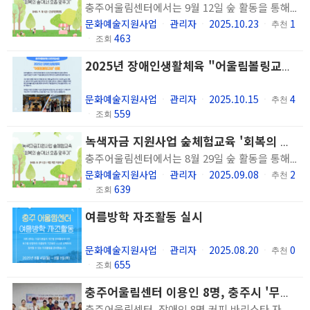
충주어울림센터에서는 9월 12일 숲 활동을 통해 이용인의 신체적, 정신적, 사회적 회복을 지원하는 정신장애인의 숲 활동을 통한 관계 회복 프로그램 '회복의 숲에서 호흡 맞추기' 당일형 8회기를 진행하였습니다.
문화예술지원사업
관리자
2025.10.23
1
ㆍ
ㆍ
ㆍ
추천
463
ㆍ
조회
2025년 장애인생활체육 "어울림볼링교실" 성료
문화예술지원사업
관리자
2025.10.15
4
ㆍ
ㆍ
ㆍ
추천
559
ㆍ
조회
녹색자금 지원사업 숲체험교육 '회복의 숲에서 호흡 맞추기' 당일형 7회기 진행
충주어울림센터에서는 8월 29일 숲 활동을 통해 이용인의 신체적, 정신적, 사회적 회복을 지원하는 정신장애인의 숲 활동을 통한 관계 회복 프로그램 '회복의 숲에서 호흡 맞추기' 당일형 7회기를 진행하였습니다.
문화예술지원사업
관리자
2025.09.08
2
ㆍ
ㆍ
ㆍ
추천
639
ㆍ
조회
여름방학 자조활동 실시
문화예술지원사업
관리자
2025.08.20
0
ㆍ
ㆍ
ㆍ
추천
655
ㆍ
조회
충주어울림센터 이용인 8명, 충주시 '무엇이든 만들 수 있는 학교' 사업을 통한 바리스타 자격증 취득