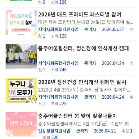
0
106
천
ㆍ
조회
2026년 매드 프라이드 페스티벌 참여
매년 세계 조현병의 날(5월 24일)을 맞이하여 실시하는 매드 프라이드 페스티벌에 참여하였습니다. 우리의 모습과 목소리에 관심 갖는 시민들이 신기하고 보람 있는 시간이었습니다. 앞으로도 우리의 삶과 목소리를 자주 표현할 수 있길 바라봅니다.
지역사회통합지원사업
관리자
2026.05.27
ㆍ
ㆍ
ㆍ
추
1
128
천
ㆍ
조회
충주어울림센터, 정신장애 인식개선 캠페인 실시(한국장애인신문)
지역사회통합지원사업
관리자
2026.04.24
ㆍ
ㆍ
ㆍ
추
1
246
천
ㆍ
조회
2026년 정신건강 인식개선 캠페인 실시
2026년 4월 23일(목) 충주의 날 행사에 참여하여 정신건강 인식개선 캠페인을 실시하였습니다. 많은 시민분들이 관심가져주시고 당사자분들의 설명과 이야기에 귀 기울여 주셨습니다. 누구나 힘든 순간이 있고, 모두가 행복할 수 있습니다. 앞으로도 모두가 지역사회에서 건강하게 살아갈 수 있도록 지원하겠습니다.
지역사회통합지원사업
관리자
2026.04.24
ㆍ
ㆍ
ㆍ
추
1
225
천
ㆍ
조회
충주어울림센터 봄 맞이 벚꽃나들이
충주어울림센터에서는 4월 10일(금) 수안보 벚꽃축제에 참여하여 만개한 벚꽃을 감상하고, 다양한 축제 부스를 체험하는 봄 맞이 벚꽃 나들이를 진행하였습니다.
일상생활지원사업
관리자
2026.04.21
1
ㆍ
ㆍ
ㆍ
추천
226
ㆍ
조회