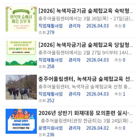
[2026] 녹색자금기금 숲체험교육 숙박형 1회기 진행
충주어울림센터에서는 3월 26일(목) ~ 27일(금) 동안 이용인의 신체적, 정신적, 사회적 회복을 지원하는 녹색자금 지원사업 숲체험교육인 정신장애인의 숲 활동을 통한 마음 성장 프로그램 '회복의 숲에서 마음 돌보기' 숙박형 1회기를 진행하였습니다.
직업재활사업
관리자
2026.04.03
0
ㆍ
ㆍ
ㆍ
추천
ㆍ
279
조회
[2026] 녹색자금기금 숲체험교육 당일형 1회기 진행
충주어울림센터에서는 2월 27일 9시부터 14시까지 이용인의 신체적, 정신적, 사회적 회복을 지원하는 녹색자금 지원사업 숲체험교육인 정신장애인의 숲 활동을 통한 마음 성장 프로그램 '회복의 숲에서 마음 돌보기' 당일형 1회기를 진행하였습니다.
직업재활사업
관리자
2026.04.03
0
ㆍ
ㆍ
ㆍ
추천
ㆍ
258
조회
충주어울림센터, 녹색자금 숲체험교육 선정(충북일보)
충주어울림센터, 녹색자금 숲체험교육 선정 충주어울림센터 이용인들이 산림치유 프로그램에 참여하고 있다. ⓒ 충주어울림센터 ［충북일보］ 충주어울림센터가 2026년도 녹색자금 공모사업 '취약계층 숲체험교육 지원 사업'에 선정돼 정신질환 취약계층을 위한 산림치유 프로그램을 본격 운영한다. 충주어울림센터는 사회복지법인 숭덕원 산하 정신재활시설로, 이번 사업 선정에 따라 10월까지 '회복의 숲에서 마음 돌보기' 프로그램을 진행한다고 2일 밝혔다. 이번 사업은 한국산림복지진흥원이 주관하는 2026년 녹색자금기금 숲체험교육 사업의 일환으로, 정신질환으로 어려움을 겪고 있는 취약계층을 대상으로 연 11회 운영된다. 산림치유 활동을 통해 신체적·정신적·사회적 회복을 돕고, 사회참여 기회를 확대하는 것이 목적이다. 센터는 사업 홍보 및 참여자 모집을 시작으로 당일형 숲체험교육 8회, 숙박형(1박 2일) 숲체험교육 3회를 진행할 계획이다. 주요 프로그램으로는 숲 해설, 숲 트래킹, 산림 레포츠, 목재 체험, 자연물 체험 등 다양한 체험 활동이 마련된다. 한금희 관장은 "녹색자금 공모사업 선정으로 정신질환으로 어려움을 겪는 분들에게 산림치유 활동을 통한 회복의 기회를 제공할 수 있게 돼 뜻깊다"며 "숲체험교육을 통해 참여자들이 한 단계 성장해 지역사회에서 더욱 건강하고 행복하게 생활하길 바란다"고 말했다. 이번 사업은 산림청과 한국산림복지진흥원, 복권위원회의 지원을 받아 복권기금으로 운영된다. 충주 / 윤호노기자
직업재활사업
관리자
2026.04.03
1
ㆍ
ㆍ
ㆍ
추천
ㆍ
252
조회
2026년 상반기 화재대응 모의훈련 실시-제천안전체험관 체험
충주어울림센터(관장 한금희)는 3월 24일(화) 이용인 및 직원 대상으로 2026년 상반기 화재대응 모의훈련을 실시했습니다. 안전사고 발생 시 대응능력을 향상하기 위한 중점 훈련을 목적으로 제천안전체험관 생활안전체험코스 참여를 통해 전문 강사의 지도에 따른 교육과 실습을 병행하는 과정으로 <지진 발생 시 대응 방법 - 완강기 체험 - 소화기 사용 방법 및 실습 - 건물 내 화재발생 시 대피 교육 및 실습> 총 4가지 과정으로 진행되었습니다. 안전한 건물 생활에 필요한 부분을 훈련해 봄으로써 긴급상황 발생 시 위기대처 능력을 향상시키고 이용인과 직원의 안전의식을 높이는 시간이었습니다.
운영지원사업
관리자
2026.04.02
0
ㆍ
ㆍ
ㆍ
추천
ㆍ
236
조회