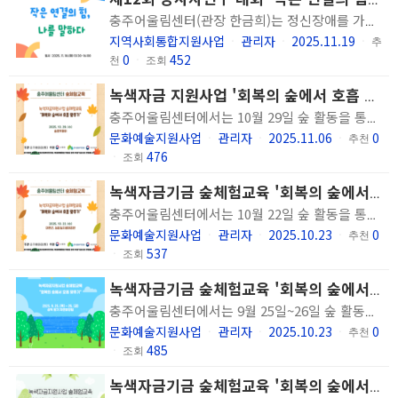
충주어울림센터(관장 한금희)는 정신장애를 가진 당사자가 겪고 있는 고생과 어려움을 동료들과 함께 연구하며 '스스로 괜찮아지는 방법'을 찾아가는 과정인 '당사자연구' 결과를 공유하고 회복과정을 지지하는 행사인 당사자연구대회를 18일(화) 개최했습니다. '작은 연결의 힘, 나를 말하다'라는 주제로 진행된 이번 행사에는 당사자연구를 실시하고 있는 정신재활시설 나무, 청주정신건강센터, 해피하우스 다솜의 경험전문가분들이 참여하여 각자의 고생연구 결과를 공유해 주셨습니다. 유관기관인 디딤터와 우리들정신건강센터에서도 참석해주시어 경험전문가분들의 이야기를 경청해 주시고 공감해 주셔서 뜻깊은 시간이 될 수 있었습니다.
지역사회통합지원사업
관리자
2025.11.19
ㆍ
ㆍ
ㆍ
추
0
452
천
ㆍ
조회
녹색자금 지원사업 '회복의 숲에서 호흡 맞추기' 당일형 10회기 진행
충주어울림센터에서는 10월 29일 숲 활동을 통해 이용인의 신체적, 정신적, 사회적 회복을 지원하는 정신장애인의 숲 활동을 통한 관계 회복 프로그램 '회복의 숲에서 호흡 맞추기' 당일형 10회기를 진행하였습니다.
문화예술지원사업
관리자
2025.11.06
0
ㆍ
ㆍ
ㆍ
추천
476
ㆍ
조회
녹색자금기금 숲체험교육 '회복의 숲에서 호흡 맞추기' 당일형 9회기 진행
충주어울림센터에서는 10월 22일 숲 활동을 통해 이용인의 신체적, 정신적, 사회적 회복을 지원하는 정신장애인의 숲 활동을 통한 관계 회복 프로그램 '회복의 숲에서 호흡 맞추기' 당일형 9회기를 진행하였습니다.
문화예술지원사업
관리자
2025.10.23
0
ㆍ
ㆍ
ㆍ
추천
537
ㆍ
조회
녹색자금기금 숲체험교육 '회복의 숲에서 호흡 맞추기' 숙박형 3회기 진행
충주어울림센터에서는 9월 25일~26일 숲 활동을 통해 이용인의 신체적, 정신적, 사회적 회복을 지원하는 정신장애인의 숲 활동을 통한 관계 회복 프로그램 '회복의 숲에서 호흡 맞추기' 숙박형 3회기를 진행하였습니다.
문화예술지원사업
관리자
2025.10.23
0
ㆍ
ㆍ
ㆍ
추천
485
ㆍ
조회
녹색자금기금 숲체험교육 '회복의 숲에서 호흡 맞추기' 당일형 8회기 진행