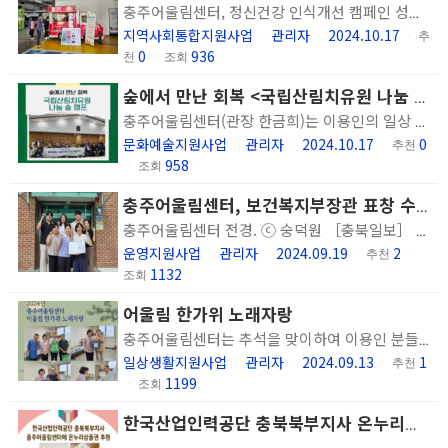
충주어울림센터, 정신건강 인식개선 캠페인 성료 충주어울림센터 관계자들이 정신건강 인식개선 캠페인을 벌이고 있다. ［충북일보］ 충주어울림센터가 세계 정신건강의 날을 맞아 최근 정신건강 인식개선 캠페인을 성공적으로 마무리했다. 정신건강의 날은 매년 10월 10일로, 2017년 5월 30일 시행된 정신건강복지법 전면개정에 따라 지정된 법정 기념일이다. 이번 캠페인은 충주시민들을 대상으로 충주시보건소와 호암지 산책로에서 진행됐으며, 시민들에게 정신건강의 중요성과 정신질환에 대한 올바른 정보를 전달했다. 이를 위해 플로깅 활동을 펼치며, 관련 안내문과 간식 꾸러미를 나눠 주는 행사가 함께 진행됐다. 이와 함께 충주어울림센터가 운영하는 푸드트럭에서는 '편견 없는 커피 나눔' 행사를 통해 무료로 차를 제공하며 시민들의 참여를 유도했다. 한금희 관장은 "정신장애인 당사자들이 직접 참여해 충주시민의 관심과 호응 속에서 캠페인을 성공적으로 마무리할 수 있었다"며 "앞으로도 정신장애인들이 사회에 적극 참여할 수 있는 기회를 마련하고, 이를 통해 시민들이 정신건강에 대한 긍정적 인식을 가질 수 있도록 지속적으로 노력하겠다"고 전했다. 캠페인에 참여한 한 정신장애인 당사자는 "정신건강의 날을 알릴 수 있어 매우 뜻깊었으며, 시민들이 관심을 가져주고 격려의 말을 전해줘 감사했다"고 말했다. 충주 / 윤호노기자
지역사회통합지원사업
관리자
2024.10.17
ㆍ
ㆍ
ㆍ
추
0
936
천
ㆍ
조회
숲에서 만난 회복 <국립산림치유원 나눔 숲 캠프> 실시
충주어울림센터(관장 한금희)는 이용인의 일상 스트레스를 해소하고 동료와 함께하는 프로그램을 통한 마음건강 회복을 지원하는 ‘국립산림치유원 나눔 숲 캠프’를 진행했습니다. 14일부터 15일까지 경북 영주 국립산림치유원에서 1박 2일 일정으로 진행한 이번 캠프에서는 숲에서 즐기는 신체・심리 회복을 위한 힐링 산림치유를 주제로 수중 마사지 프로그램 및 카프라 실내 활동을 제공했습니다. 국립산림치유원 프로그램을 마치고 부석사 은행나무 길을 걸었습니다. 푸른 잎이 물들어가는 자연을 보며 가을 정취를 느끼는 시간을 가졌습니다. 나눔 숲 캠프에 참여한 이용인분들은 "1박 2일 일정으로 참여하니 긴 여행을 다녀온 거 같고 직원과 동료 회원이 함께 많은 이야기를 나눌 수 있어서 좋았다"고 하였으며 "참여한 프로그램이 모두 재밌었고 부석사 걷는 코스도 힘든 만큼 보람이 있었다"며 만족감을 표현해 주셨습니다. 우리 기관은 앞으로도 이용인의 정신건강 증진과 지역사회에서 건강하게 살아갈 수 있도록 다채로운 경험을 지원하도록 최선을 다하겠습니다. 감사합니다.
문화예술지원사업
관리자
2024.10.17
0
ㆍ
ㆍ
ㆍ
추천
958
ㆍ
조회
충주어울림센터, 보건복지부장관 표창 수상
충주어울림센터 전경. ⓒ 숭덕원 ［충북일보］ 사회복지법인 숭덕원 충주어울림센터가 제25회 사회복지의 날을 맞아 최근 보건복지부장관 표창을 수상했다. 이번 수상은 2023년 사회복지시설평가에서 우수기관으로 선정돼 국내 사회복지시설의 서비스 향상에 기여한 공로를 인정받은 결과다. 충주어울림센터는 2023년 전국 사회복지시설 정신재활시설 평가에서 5개 영역 모두 A등급을 받았다. 이로써 2011년부터 2023년까지 5회에 걸쳐 최우수기관으로 선정되는 성과를 거뒀으며, 2023년 평가에서는 우수시설로 최종 선정돼 인센티브를 받았다. 한금희 관장은 "이번 수상은 기관과 이용인, 지역사회가 함께 노력한 결과"라며 "앞으로도 이용인의 욕구에 맞는 정신건강서비스를 제공하고 정신건강회복을 위해 최선을 다하겠다"고 말했다. 충주어울림센터는 정신건강에 어려움을 겪는 이들을 대상으로 사회적응, 취업지원, 일상생활 회복지원, 상담 등의 서비스를 제공하는 정신재활시설이다. 충주 / 윤호노기자
운영지원사업
관리자
2024.09.19
2
ㆍ
ㆍ
ㆍ
추천
ㆍ
1132
조회
어울림 한가위 노래자랑
충주어울림센터는 추석을 맞이하여 이용인 분들과 함께 맛있는 음식을 나누며 따뜻하고 행복한 시간을 보냈습니다. 즐거운 명절 추석입니다. 가족분들과 함께 행복하고 건강한 한가위 보내시기 바랍니다. 감사합니다.
일상생활지원사업
관리자
2024.09.13
1
ㆍ
ㆍ
ㆍ
추천
1199
ㆍ
조회
한국산업인력공단 충북북부지사 온누리상품권 후원