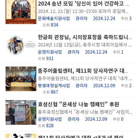
2024 송년 모임 '당신이 있어 건강하고 행복했습니다' 진행
2024. 12. 23.(월) 11:30~15:00 로마의 휴일에서 대한가수협회 충북지회 후원으로 2024 송년 모임 '당신이 있어 건강하고 행복했습니다'를 진행하였습니다. 올해는 특별히 대한가수협회 충북지회의 후원으로 풍성하고 즐거운 송년 모임을 보낼 수 있었습니다. 내년에도 가족, 후원자, 봉사자 분들과 함께 건강하고 행복한 한 해를 보내길 소망합니다. 2024년 한 해 동안 함께해주신 모든 분들께 다시 한 번 감사드립니다.
문화예술지원사업
관리자
2024.12.24
3
ㆍ
ㆍ
ㆍ
추천
834
ㆍ
조회
한금희 관장님, 시의장표창을 축하드립니다!
2024년 12월 13일(금), 충주시청 대회의실에서 진행한 충주시지역사회보장협의체 성과보고회에서 충주어울림센터 한금희 관장님이 충주시의장 표창을 받으셨습니다. 이에 수상 소식을 널리널리 알리오니 함께 축하해 주시기 바랍니다. ^^
운영지원사업
관리자
2024.12.24
1
ㆍ
ㆍ
ㆍ
추천
ㆍ
931
조회
충주어울림센터, 제11회 당사자연구 대회 ‘내가 네 편이 되어줄게’성료(한국공보뉴스)
충주어울림센터, 제11회 당사자연구 대회 ‘내가 네 편이 되어줄게’성료 작성시간 : 2024-12-07 23:42:38 [한국공보뉴스/충주본부] 윤일근 기자 SNS 공유하기 나와 우리 고생이야기 발표 - ‘고생 키워드’ 열린 대화 및 당사자연구 발표 실시 사회복지법인 숭덕원 충주어울림센터(관장 한금희)가 제11회 당사자연구 대회 ‘내가 네 편이 되어줄게’를 개최하였다고 6일 밝혔다. 당사자연구 대회는 연 1회 진행하는 행사로 정신장애인 당사자가 자신의 증상 및 삶의 어려움을 살피고 건강한 삶을 위한 노하우를 동료 당사자들과 공유하는 행사이다. 충주어울림센터는 12월 6일 제11회 당사자연구 대회를 1부 나의 이야기, 2부 우리 이야기, 3부 당사자연구 발표 순으로 기관 이용인과 가족을 대상으로 진행했다. 한금희 관장은 “정신장애인 당사자들이 용기 내어 자신의 고생을 이야기하고 자신이 알고 있는 회복 노하우를 공유하는 활동으로 뜻깊은 행사를 진행할 수 있었다”며 “앞으로도 정신장애인 당사자가 당사자연구에 관심을 갖고 적극적으로 참여할 수 있도록 지원하여 당사자가 주도적으로 회복해 나갈 수 있는 환경을 조성하도록 노력하겠다”고 말했다. 제11회 당사자연구 대회에 참여한 정신장애인 당사자는 “우리의 어려운 이야기를 할 수 있는 기회가 마련되어 좋았으며 서로의 어려움과 대처방법을 들을 수 있어 유익한 시간이었다. 서로 위로와 격려를 나눌 수 있어 마음이 따뜻해졌다”고 참여 소감을 전했다. 충주어울림센터는 정신건강에 어려움을 겪고 계신 분들을 대상으로 사회적응, 취업지원, 일상을 통한 회복지원, 상담 등의 서비스를 제공하여 일상생활과 회복을 돕는 정신재활시설로 문의사항은 충주어울림센터 ☎ 043)856-0509로 연락하면 된다. yig7458@hanmail.net
평생과정설계사업
관리자
2024.12.09
2
ㆍ
ㆍ
ㆍ
추천
867
ㆍ
조회
효성신협 "온세상 나눔 캠페인" 후원
충주효성신협에서 "온세상 나눔 캠페인" 사업의 일환으로 우리 충주어울림센터에 후원 물품을 전달하여 주셨습니다. 이불2채와 생활용품꾸러미 3박스를 전달하여 주셨으며 필요한 이용인 가정에 잘 전달 하도록 하겠습니다~~^^
운영지원사업
관리자
2024.12.09
0
ㆍ
ㆍ
ㆍ
추천
ㆍ
828
조회