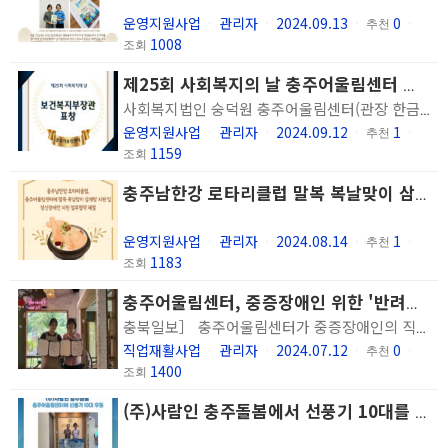
운영지원사업
관리자
2024.09.13
0
ㆍ
ㆍ
ㆍ
추천
ㆍ
1008
조회
제25회 사회복지의 날 충주어울림센터 보건복지부장관 표창
사회복지법인 숭덕원 충주어울림센터(관장 한금희)가 제25회 사회복지의 날 보건복지부장관 표창을 받았습니다. 기관과 이용인, 지역사회 모두가 함께 노력한 결과이며 앞으로도 이용인의 욕구에 맞는 정신건강서비스를 제공하기 위해 노력하겠습니다. 감사합니다.
운영지원사업
관리자
2024.09.12
1
ㆍ
ㆍ
ㆍ
추천
ㆍ
1159
조회
충주남한강 로타리클럽 말복 복날맞이 삼계탕 지원 및 정신장애인 지원 업무협약 체결
운영지원사업
관리자
2024.08.14
1
ㆍ
ㆍ
ㆍ
추천
ㆍ
1183
조회
충주어울림센터, 중증장애인 위한 '반려동물놀이터 관리사' 훈련생 모집
충북일보］ 충주어울림센터가 중증장애인의 직업재활을 위해 '반려동물놀이터 관리사' 훈련생을 모집한다. 충주어울림센터는 2021년부터 중증장애인 지원고용 민간위탁사업 수행기관으로 선정돼 4년째 사업을 수행 중이다. 올해는 한국장애인고용공단의 '2024년 중증장애인 고용모델 개발·확산사업'에 선정돼 '반려동물놀이터 관리사' 직무를 개발했다. 이를 위해 센터는 애견카페 '달려라해피&소풍'과 업무협약을 맺고 훈련을 진행 중이다. 훈련생들은 반려동물의 안전하고 즐거운 환경 조성 및 위생 관리 등의 기술을 배우게 된다. 훈련에 참가한 한 중증장애인은 "귀여운 동물들이 놀 수 있는 공간을 깨끗하게 정리한다고 생각하니 기분이 좋다"고 전했다. 한금희 관장은 "지역사회 기업들이 장애인들의 안전한 취업을 위해 훈련의 장을 제공해주고, 장애인들이 지역사회의 일원으로 훈련하고 취직할 수 있는 기회를 만들어가는 것에 큰 자부심을 느낀다"고 말했다. 훈련은 8월 31일까지 진행되며, 관심 있는 중증장애인은 충주어울림센터(856-0509)로 문의하면 된다. 충주 / 윤호노기자
직업재활사업
관리자
2024.07.12
0
ㆍ
ㆍ
ㆍ
추천
ㆍ
1400
조회
(주)사람인 충주돌봄에서 선풍기 10대를 후원해주셨습니다