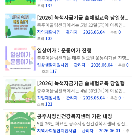
137
조회
[2026] 녹색자금기금 숲체험교육 당일형 3회기 진행
충주어울림센터에서는 5월 22일(금)에 이용인의 신체적, 정신적, 사회적 회복을 지원하는 녹색자금 지원사업 숲체험교육인 정신장애인의 숲 활동을 통한 마음 성장 프로그램 '회복의 숲에서 마음 돌보기' 당일형 3회기를 진행하였습니다.
직업재활사업
관리자
2026.06.04
0
ㆍ
ㆍ
ㆍ
추천
ㆍ
102
조회
일상여가 : 운동여가 진행
충주어울림센터는 매주 월요일 운동여가를 진행하며 풋살, 볼링, 포켓볼 등 여러 스포츠를 경험하는 시간을 가졌습니다. 이용인들은 회기가 지날수록 더욱 건강하고 활기찬 모습을 보여주었습니다. 앞으로 진행하는 운동여가 프로그램에도 많은 관심 부탁드립니다.
일상생활지원사업
관리자
2026.06.04
0
ㆍ
ㆍ
ㆍ
추천
117
ㆍ
조회
[2026] 녹색자금기금 숲체험교육 당일형 2회기 진행
충주어울림센터에서는 4월 30일(목)에 이용인의 신체적, 정신적, 사회적 회복을 지원하는 녹색자금 지원사업 숲체험교육인 정신장애인의 숲 활동을 통한 마음 성장 프로그램 '회복의 숲에서 마음 돌보기' 당일형 2회기를 진행하였습니다.
직업재활사업
관리자
2026.06.04
0
ㆍ
ㆍ
ㆍ
추천
ㆍ
121
조회
공주시정신건강복지센터 기관 내방
5월 26일 화요일 공주시정신건강복지센터 정신건강팀의 종사자와 동료지원인이 저희 기관에서 수행하고 있는 동료지원활동을 견학하고자 방문하였습니다. 동료지원인 4명이 주도하여 기관 및 쉼터, 동료지원활동 소개를 준비하고 수행하였습니다. 앞으로도 동료지원인의 성장과 역할 확대를 위해 적극적으로 지원하고자 합니다.
지역사회통합지원사업
관리자
2026.06.01
ㆍ
ㆍ
ㆍ
추