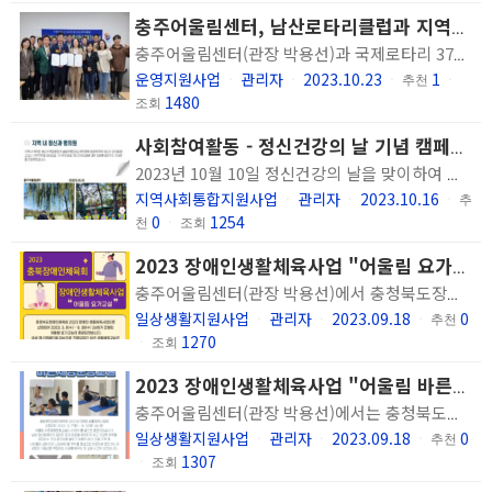
충주어울림센터, 남산로타리클럽과 지역사회 정신건강증진사업 수행을 위한 업무협약(MOU) 체결
충주어울림센터(관장 박용선)과 국제로타리 3740지구 7지역 충주남산로타리클럽(회장 김종석)이 10월 23일 상호 협력관계 증진을 위한 업무협약을 체결했습니다. 이번 협약은 더불어 함께하는 따뜻한 세상을 만들기 위한 봉사활동 등 지역사회 정신건강증진사업 수행을 통해 정신장애인이 충주지역 내에서 건강하고 행복하게 지낼 수 있도록 협력관계를 구축하기 위함을 목적으로 진행되었으며 그 일환으로 정신장애인 치유를 위한 ‘숲에서 만난 회복’프로그램 운영을 위한 후원금 200만원을 전달 받았습니다. 후원금은 10월과 11월 2회에 걸쳐 숲체험 프로그램 운영에 사용되며, 10월은 23일은 가평 국립유명산자연휴양림으로 다녀왔으며, 11월은 문경새재로 다녀올 예정입니다. 충주남산로타리클럽은 정신건강에 대한 관심이 많아지면서 정신장애인에 대한 편견을 줄이고 지역사회의 취약계층을 위해 관심을 갖고 상호 간 긍정적인 협력관계가 유지되기를 바란다는 뜻을 밝혔습니다. 충주어울림센터 박용선 관장은 “정신재활시설에 대한 관심과 나눔을 실천해 주신 충주남산로타리클럽에 감사드리며, 이번 협약으로 정신장애인이 더불어 살아가는 사회에 한발 더 나아갔다고 생각되며 정신재활서비스 지원에 보탬이 될 수 있도록 하겠다”는 감사 인사를 전했습니다.
운영지원사업
관리자
2023.10.23
1
ㆍ
ㆍ
ㆍ
추천
ㆍ
1480
조회
사회참여활동 - 정신건강의 날 기념 캠페인 진행
2023년 10월 10일 정신건강의 날을 맞이하여 정신건강의 중요성을 환기하고 정신질환에 대한 편견을 해소하기 위하여 캠페인을 진행하였습니다. 2023년 10월 10일(화)~12일(목) 3일간 충주시보건소를 시작으로 호암병원, 남범우평안정신과의원, 호암지 생태공원, 충주운전면허시험장, 건국대학교 글로컬 캠퍼스 총 6곳에서 약 760여명의 지역 주민과 대학생을 대상으로 안내문과 함께 무료로 차를 나눠주거나 간식꾸러미를 제작하여 나눠주며 충주어울림센터 이용인분들이 직접 캠페인을 진행하였습니다.,
지역사회통합지원사업
관리자
2023.10.16
ㆍ
ㆍ
ㆍ
추
0
1254
천
ㆍ
조회
2023 장애인생활체육사업 "어울림 요가교실" 종료
충주어울림센터(관장 박용선)에서 충청북도장애인체육회 2023 장애인 생활체육사업으로 선정되어 2023. 3. 8(수) ~ 8. 30(수) 26회기 진행된 어울림 요가교실이 종료되었습니다. 여성 정신장애인을 대상으로 진행되었던 이번 생활체육교실은 어깨, 골반, 무릎 등 여성들이 쉽게 취약해 질 수 있는 부위를 중심으로 유연성을 기르고 일상에서 활용할 수 있는 동작을 반복적으로 지도하며 신체를 단련하고 몸과 마음을 깨우는 시간이 될 수 있었습니다. 이용인들도 처음에는 운동 자체에 대한 부담감이 있기도 했지만 운동시간이 끝나고 하면 '하길 잘했어요,', '몸이 시원해요.'라는 얘기를 해주셨습니다. 앞으로 긍정적인 경험을 드릴 수 있도록 최선을 다하겠습니다. 감사합니다.
일상생활지원사업
관리자
2023.09.18
0
ㆍ
ㆍ
ㆍ
추천
1270
ㆍ
조회
2023 장애인생활체육사업 "어울림 바른체형운동교실" 종료
충주어울림센터(관장 박용선)에서는 충청북도장애인체육회 2023년 장애인생활체육사업에 선정되어 2023. 3. 7(화) ~ 9. 12(화) 실시한 어울림 바른체형운동교실이 25회기를 끝으로 종료되었습니다. 남성 정신장애인의 굳어진 몸과 마음을 유연하게 하고 건강한 체력을 유지하는 것의 중요성을 배우고 어깨와 허리, 하체 근력 등 나이 들어 감에 따라 신경 써야 할 부위를 중심으로 바른 자세 뿐만 아니라 관절의 가동성을 확장하는 자세를 배우는 뜻 깊은 시간이 되었습니다. 앞으로도 이용인의 건강증진을 위해 노력하겠습니다. 감사합니다.
일상생활지원사업
관리자
2023.09.18
0
ㆍ
ㆍ
ㆍ
추천
1307
ㆍ
조회