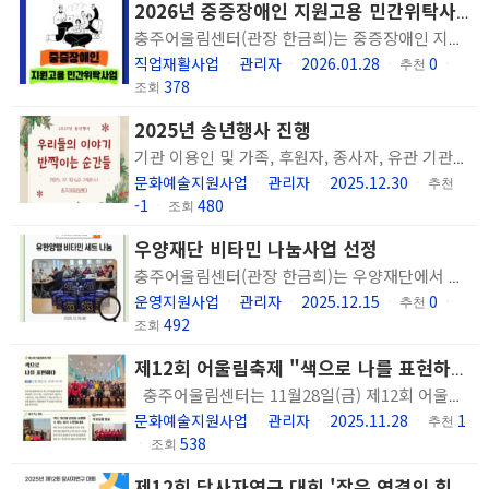
2026년 중증장애인 지원고용 민간위탁사업 선정 및 1차 현장훈련 실시
충주어울림센터(관장 한금희)는 중증장애인 지원고용 민간위탁사업을 한국장애인고용공단으로부터 위탁 받아 지역 내 장애인분들의 직업훈련 및 취업 연계를 위한 사업을 실시합니다. 현재 1월 14일~2월 4일, 15일간 2명의 훈련생을 대상으로 1차 현장훈련을 충주시 용탄동 현대엘리베이터 본사 사내 카페인 히즈빈스 현대엘리베이터 충주점(엘리스카페)에서 진행하고 있습니다. 취업에 대한 의지가 강하고 배우고자 하는 열정이 넘치는 훈련생이 직무기술을 익히고 직장 생활에 잘 적응할 수 있도록 지원하고 있습니다. 남은 훈련기간 잘 마치시도록 충주어울림센터가 응원하겠습니다. 취업에 의지가 있는 중증장애인분들의 일 경험을 지원하는데 관심 있는 사업체!! 일이 하고 싶지만 적응훈련과 직무지도의 기회가 필요한 중증장애인!! 장애인이 사업체에서 역량을 발휘하고 취업에 대한 자신감을 가질 수 있도록 지원하는 직무지도원에 관심 있는 지역민!! 중증장애인 지원고용 민간위탁사업이 궁금한 사업체 & 중증장애인 & 지역민 의 많은 관심 바랍니다. 문의사항은 충주어울림센터 직업지원팀으로 연락주시기 바랍니다.(043-856-0509)
직업재활사업
관리자
2026.01.28
0
ㆍ
ㆍ
ㆍ
추천
ㆍ
378
조회
2025년 송년행사 진행
기관 이용인 및 가족, 후원자, 종사자, 유관 기관이 모두 모여 한 해를 되돌아보고 서로 위로와 격려를 나누는 송년행사를 진행하였습니다. 12월 19일에는 올 해의 이야기를 나누고 이용인 공연을 선 보였고 12월 24일에는 문화 활동 - 연극 관람을 통해 풍성한 연말을 보냈습니다. 내 년에도 모든 분들이 많이 웃을 수 있으면 좋겠습니다.
문화예술지원사업
관리자
2025.12.30
ㆍ
ㆍ
ㆍ
추천
-1
480
ㆍ
조회
우양재단 비타민 나눔사업 선정
충주어울림센터(관장 한금희)는 우양재단에서 실시한 비타민 나눔사업에 선정되어 유한양행 비타민을 내소 이용인에게 전달하였습니다. 심신체력 회복 및 일상 활력 증진을 위해 지원한 이번 나눔 선정으로 정신건강 증진 대상자에게 유용한 물품을 드릴 수 있었습니다. 좋은 영양제를 선물 받아 기분이 좋다는 의견과 후원을 통해 감사함을 나중에 건강회복을 통해 되돌려주고 싶다는 의견을 주셨습니다. 기쁜 마음을 감사편지에 작성하여 우양재단 측에 전달하였습니다. 충주어울림센터는 이용인의 건강한 일상을 지원하기 위해 최선을 다하겠습니다. 좋은 먹거리 나눔에 힘써주시는 우양재단과 유한양행에 감사인사 드립니다.
운영지원사업
관리자
2025.12.15
0
ㆍ
ㆍ
ㆍ
추천
ㆍ
492
조회
제12회 어울림축제 "색으로 나를 표현하다, My Color is Beautiful"
충주어울림센터는 11월28일(금) 제12회 어울림축제 '색으로 나를 표현하다, My Color Is Beautiful'를 주제로 축제를 개최하였습니다. 이번 축제엔 어울림센터 이용인분들과 취업자 분들 그리고 가족분들이 참여해주셨으며 장애인보호작업장 '잔'에서도 이용인분들이 오셔서 함께 자리를 빛내주셨습니다. 추억의 다트와 뽑기를 준비하여 옛 추억을 불러일으킬 수 있는 즐길거리와 색에 대한 개인발표. 색 모둠별 발표로 구성하여 센터 이용인분들의 자신에 대해 또 다른 표현으로 진행하였습니다. 앞으로도 정신적 어려움을 겪고 있는 많은 분들을 위하여 관심하고 움직이는 충주어울림센터가 되겠습니다.
문화예술지원사업
관리자
2025.11.28
1
ㆍ
ㆍ
ㆍ
추천
538
ㆍ
조회
제12회 당사자연구 대회 '작은 연결의 힘, 나를 말하다' 실시