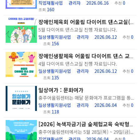
직업재활사업
관리자
2026.06.16
0
ㆍ
ㆍ
ㆍ
추천
ㆍ
160
조회
장애인체육회 어울림 다이어트 댄스교실(5월)
5월 다이어트 댄스교실 진행 자료입니다.
일상생활지원사업
관리자
2026.06.12
0
ㆍ
ㆍ
ㆍ
추천
156
ㆍ
조회
장애인생활체육 어울림 다이어트 댄스 교실(4월)
4월 다이어트 댄스교실 진행 자료입니다.
일상생활지원사업
관리자
2026.06.12
0
ㆍ
ㆍ
ㆍ
추천
135
ㆍ
조회
일상여가 : 문화여가
충주어울림센터는 매달 문화여가 프로그램을 통해 다양한 문화 공간을 방문하여 일상에서 벗어나 새로운 시각과 활력을 충전하는 시간을 가졌습니다. 앞으로도 다양한 문화 프로그램을 통해 이용인분들의 삶의 질을 높이고 정서적 안정을 도모할 수 있도록 지원하겠습니다.
일상생활지원사업
관리자
2026.06.04
0
ㆍ
ㆍ
ㆍ
추천
118
ㆍ
조회
[2026] 녹색자금기금 숲체험교육 숙박형 2회기 진행
충주어울림센터에서는 5월 28일(목) ~ 29일(금) 동안 이용인의 신체적, 정신적, 사회적 회복을 지원하는 녹색자금 지원사업 숲체험교육인 정신장애인의 숲 활동을 통한 마음 성장 프로그램 '회복의 숲에서 마음 돌보기' 숙박형 2회기를 진행하였습니다.
직업재활사업
관리자
2026.06.04
0
ㆍ
ㆍ
ㆍ
추천
ㆍ