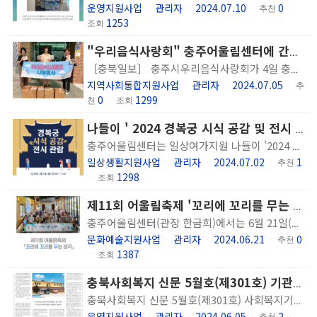
운영지원사업
관리자
2024.07.10
0
ㆍ
ㆍ
ㆍ
추천
ㆍ
1253
조회
"우리음식사랑회" 충주어울림센터에 간식 후원
［충북일보］ 충주시우리음식사랑회가 4일 충주어울림센터를 방문해 우리쌀로 만든 간식을 전달했다. 조윤선 회장은 "지역 내 정신질환자분들이 우리 쌀로 만든 건강한 간식을 드시기를 바라는 마음에서 간식을 준비했다"며 "앞으로도 꾸준히 봉사와 나눔을 하고 싶다"고 말했다. 충주어울림센터 한금희 관장은 "지역사회단체의 관심과 우리음식사랑회 덕분에 기관 이용자들에게 건강한 간식을 드릴 수 있어 감사하다"고 전했다. 우리음식사랑회는 우리 농산물 조리가공에 관심 있는 회원들이 모여 우리 고유의 맛 보전과 계승을 위해 활동하는 학습모임으로, 충주의 음식문화 발전에 기여하고 있다. 한편, 충주어울림센터는 만 15세 이상의 정신장애인을 대상으로 재활 프로그램을 통해 회복을 돕는 정신재활시설이다. 조현병, 양극성장애, 우울증 등의 진단을 받은 이들이 지역사회에서 더불어 살아갈 수 있도록 다양한 정신재활서비스를 제공하고 있다.
지역사회통합지원사업
관리자
2024.07.05
ㆍ
ㆍ
ㆍ
추
0
1299
천
ㆍ
조회
나들이 ' 2024 경복궁 시식 공감 및 전시 관람' 진행
충주어울림센터는 일상여가지원 나들이 '2024 경복궁 시식 공감 및 전시 관람' 을 진행하였습니다. 한국문화재재단의 지원의 궁궐 문화를 체험하고 경복궁 일대와 국립고궁박물관을 견학하였습니다. 이용인에게 새로운 경험의 기회를 제공하고 다양한 활동을 통해 우리 문화에 대해 더욱 알 수 있어 뜻 깊은 시간이 되었습니다. 앞으로도 이용인이 지역사회에서 더불어 건강하게 살아갈 수 있도록 다양한 활동을 지원하고자 합니다.
일상생활지원사업
관리자
2024.07.02
1
ㆍ
ㆍ
ㆍ
추천
1298
ㆍ
조회
제11회 어울림축제 '꼬리에 꼬리를 무는 생각' 성료
충주어울림센터(관장 한금희)에서는 6월 21일(금) 제11회 어울림축제를 진행했습니다. 정신장애인 사회참여활동 일환으로 이용인이 주체가 되어 주제와 행사 구성, 역할을 분담하여 프로그램을 실시하는 올해 행사에는 '소통과 관계'라는 키워드로 1부 인식개선 캠페인, 2부 정신건강 토크콘서트가 진행되었습니다. 충주시민을 대상으로 진행한 캠페인에는 정신질환에 대한 정보, 정신건강 지키는 방법, 정신건강 ox퀴즈 등 다양한 정보를 알려드리는 시간이었습니다. 이용인들은 불안과 걱정 이상으로 적극적으로 참여하고 역할을 해내셨습니다. 2부 토크 콘서트에서는 한국정신장애인자립생활센터 정유석 선생님을 모시고 소통과 관계에 대한 키워드로 고생연구와 당사자연구 시연회를 진행했습니다. 서로의 고생을 이해하고 지지하는 의미있는 시간을 가졌습니다. 앞으로도 충주어울림센터는 정신장애인이 지역사회 구성원으로 자신감 있게 지낼 수 있는 보통의 일상을 지원하기 위해 당사자의 목소리에 귀 기울이고, 고생을 나누는 노력을 계속해 나가겠습니다. 감사합니다.
문화예술지원사업
관리자
2024.06.21
0
ㆍ
ㆍ
ㆍ
추천
1387
ㆍ
조회
충북사회복지 신문 5월호(제301호) 기관돋보기에 충주어울림센터가 소개되었어요
충북사회복지 신문 5월호(제301호) 사회복지기관 시설 소개(기관돋보기)란에 충주어울림센터가 소개되었습니다. 많은 관심 부탁드립니다. 충주어울림센터 소식이 소개된 「충북사회복지」 신문은 충북사회복지협의회에서 1999년부터 지역사회 복지발전과 도민의 복지의식 함양을 위해 매월 「충북사회복지」신문을 발행해 오고 있습니다. https://www.043w.or.kr/site/www/download/301.pdf
운영지원사업
관리자
2024.06.05
2
ㆍ
ㆍ
ㆍ
추천
ㆍ