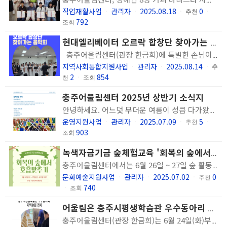
충주어울림센터, 장애인 8명 커피 바리스타 자격증 취득 충주시, '무엇이든 만들 수 있는 학교" 교육 통해 장애인 ⋅ 비장애인 통합형 학습 성과 거둬 <충주시가 13일 충주어울림센터 강당에서 '무엇이든 만들 수 있는 학교' 사업을 운영, 커피 바리스타 과정 수료자 8명에게 자격증을 수여했다.> [충청리뷰 김상득 기자] 충북 충주시가 13일 충주어울림센터 강당에서 ‘무엇이든 만들 수 있는 학교’ 사업의 일환으로 진행된 커피 바리스타 과정 수료자 8명에게 자격증을 수여했다. 이번 사업은 2025년 충주시 장애인 평생학습도시 특성화 지원사업으로, 장애인과 비장애인이 함께 배우고 성장하는 통합형 평생학습 프로그램이다. 그 중 ‘바리스타 자격증, 내 손으로 도전하기’ 과정은 장애인 학습자를 대상으로, 지난 7월 16일부터 8월 7일까지 총 8회에 걸쳐 충주시평생학습관 바리스타실에서 진행됐다. 교육은 커피 추출, 머신 활용 등 실무 위주로 구성됐으며, 전문 강사의 지도로 학습자들의 실습 역량을 강화했다. 그 결과 8명의 장애인 학습자가 커피 바리스타 자격증을 취득하는 성과를 거뒀다. 이날 수여식은 자격증 전달을 비롯해 수료자 소감 발표 등 간소하지만 뜻깊은 분위기 속에서 진행됐으며, 수료자와 강사, 평생교육 관계자 등 총 20여명이 참석해 교육 성과를 함께 축하했다. 출처 : 충청리뷰(https://www.ccreview.co.kr)
직업재활사업
관리자
2025.08.18
0
ㆍ
ㆍ
ㆍ
추천
ㆍ
792
조회
현대엘리베이터 오르락 합창단 찾아가는 음악회 실시
충주어울림센터(관장 한금희)에 특별한 손님이 방문해 주셨습니다. 현대엘리베이터 오르락 합창단의 찾아가는 음악회가 8월 13일(수) 우리 센터에서 진행되었습니다. 충주시 거주하는 장애인으로 구성된 오르락 합창단은 1시간이라는 시간 동안 희망, 우정, 감사 메시지를 담은 노래를 멋진 화음으로 전해 주었습니다. 아름다운 선율의 노래 뿐만 아니라 우리에게 익숙한 트로트 메들리를 들려주며 이용인과 하나되는 공연을 만들어주었습니다. 오늘 자리에는 장애인보호작업장 ZAN 이용인 분들이 함께 해주셔서 더욱 풍성하고 흥겨운 시간이 될 수 있었습니다. 의미 있는 하루를 만들어주신 현대엘리베이터 합창단에 감사드리며 우리 센터는 이용인의 일상 속 즐거움을 전하기 위해 함께 노력하겠습니다. 감사합니다.
지역사회통합지원사업
관리자
2025.08.14
ㆍ
ㆍ
ㆍ
추
2
854
천
ㆍ
조회
충주어울림센터 2025년 상반기 소식지
안녕하세요. 어느덧 무더운 여름이 성큼 다가왔습니다. 유난히 더위가 일찍 찾아오고 날씨 변화가 심해 걱정이 큽니다. 지치기 쉬운 계절이지만, 몸과 마음을 잘 챙기시며 평안한 일상 이어가시길 바랍니다. 저희 센터와 이용인분들은 가족분들과 후원자분들, 운영 위원 및 유관 기관의 도움주시는 분들 덕분에 큰 어려움 없이 상반기를 잘 보낼 수 있었습니다. 상반기 동안의 활동 소식지로 모아봤습니다. 함께 해주셔서 감사합니다. 모든 분들이 보내주시는 마음을 기억하며 하반기도 이용인분들이 지역사회에서 더불어 건강하게 살아갈 수 있도록 지원하겠습니다. 감사합니다.
운영지원사업
관리자
2025.07.09
5
ㆍ
ㆍ
ㆍ
추천
ㆍ
903
조회
녹색자금기금 숲체험교육 '회복의 숲에서 호흡 맞추기' 숙박형 2회기 진행
충주어울림센터에서는 6월 26일 ~ 27일 숲 활동을 통해 이용인의 신체적, 정신적, 사회적 회복을 지원하는 정신장애인의 숲 활동을 통한 관계 회복 프로그램 '회복의 숲에서 호흡 맞추기' 숙박형 2회기를 진행하였습니다.
문화예술지원사업
관리자
2025.07.02
0
ㆍ
ㆍ
ㆍ
추천
740
ㆍ
조회
어울림은 충주시평생학습관 우수동아리 순회 전시 중~
충주어울림센터(관장 한금희)는 6월 24일(화)부터 30일(월)까지 본 기관 2층 복도에서 충주시 평생학습관 동아리 <감성을 그리다> 팀의 그림 작품을 전시합니다. 충주시 평생학습관 우수동아리 지원사업으로 활동하는 감성을 그리다 팀은 '그림으로 여는 마음, 함께 사는 우리'라는 주제로 다채로운 색채와 추억의 장소를 연상시키는 그림들로 센터 한켠을 따스하게 채워주었습니다. 이용인 및 방문객이 편히 감상할 수 있도록 전시되는 작품을 통해 눈과 마음이 힐링 되기를 기대합니다.