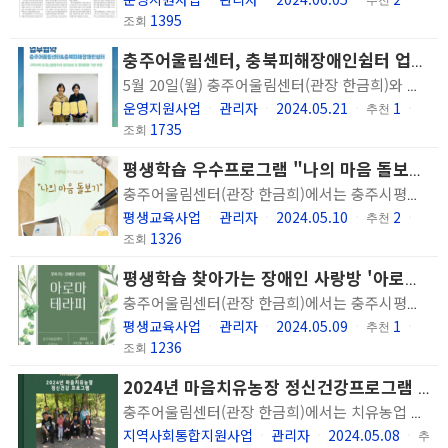
1395
조회
충주어울림센터, 충북피해장애인쉼터 업무협약 체결
5월 20일(월) 충주어울림센터(관장 한금희)와 충북피해장애인쉼터(원장 이은정)는 지역사회 정신질환자의 사회 경제적 자립을 도모하고 정신건강 증진 및 삶의 질 향상을 위한 협력 관계 구축을 위한 업무협약을 체결했습니다. 이번 협약은 지역사회 내 정신질환자의 권리보호 및 경제활동 기반 마련을 위한 협조 체계 구축으로 최적의 서비스 제공을 목적으로 하며, 역사회 정신질환자들의 자립과 경제활동 활성화를 위한 대상자 의뢰 및 자원 연계, 지역사회 정신질환자들의 정신건강서비스 프로그램 개발/운영/연구/홍보 협력, 의뢰된 대상자에 관한 사례관리 공유 및 협의 등을 내용으로 합니다. 앞으로도 충주어울림센터는 충북피해장애인쉼터와의 업무협약 내용을 바탕으로 지역사회 정신질환자의 삶의 질 향상을 위해 최선을 다하겠습니다.
운영지원사업
관리자
2024.05.21
1
ㆍ
ㆍ
ㆍ
추천
ㆍ
1735
조회
평생학습 우수프로그램 "나의 마음 돌보기" 진행
충주어울림센터(관장 한금희)에서는 충주시평생학습관 평생학습 우수프로그램 공모에 선정되어 정신질환자의 자기이해와 정신건강 회복을 위한 자아탐색 교실 "나의 마음 돌보기"를 5월 2일(목) ~ 8월 29일(목), 매주 목요일 15회기로 운영합니다. 충주시평생학습관 지원으로 진행하는 이번 프로그램은 이용인이 자신의 주된 감정과 생각을 살펴보고 타인과 다른 점, 사회에서 건강하게 살아가기 위한 방법을 학습하여 정신 건강 회복과 지역사회에서 건강하게 살아가는 삶에 도움이 되길 기대합니다. 남은 회기 동안 이용인의 회복을 지원하기 위해 최선을 다하겠습니다. 감사합니다.
평생교육사업
관리자
2024.05.10
2
ㆍ
ㆍ
ㆍ
추천
ㆍ
1326
조회
평생학습 찾아가는 장애인 사랑방 '아로마 테라피' 운영
충주어울림센터(관장 한금희)에서는 충주시평생학습관 찾아가는 장애인 사랑방 공모에 선정되어 이용인의 스트레스 해소 및 정서적 안정 도모를 위한 '아로마 테라피'를 4월 26일(금) ~ 6월 14일(금), 매주 금요일 8회기로 운영합니다. 충주시평생학습관 지원으로 진행하는 이번 프로그램은 이용인이 우울, 불안 등 회기 별 주제에 따라 도움이 되는 아로마를 체험하고 일상 생활 속에서 아로마를 활용하는 방법을 학습하여 정신 건강 회복 및 문화여가활동이 확대되길 기대합니다. 남은 회기 동안 이용인의 회복을 지원하기 위해 최선을 다하겠습니다. 감사합니다.
평생교육사업
관리자
2024.05.09
1
ㆍ
ㆍ
ㆍ
추천
ㆍ
1236
조회
2024년 마음치유농장 정신건강프로그램 실시
충주어울림센터(관장 한금희)에서는 치유농업 연계 특성화 프로그램 운영을 통해 이용인의 정서적 안정감 도모 및 집단 구성원 상호작용 증진을 통해 정신건강증진을 목적으로 하는 '2024년 마음치유농장 정신건강 프로그램'을 5월 3일(금) ~ 6월 7일(금), 매주 금요일 6회기로 운영합니다. 충청북도광역정신건강복지센터 지원, 수안보면에 위치한 '슬로우파머' 치유농장 연계로 진행하는 이번 프로그램은 숲 속 트래킹, 산채음식체험, 회기별 자연친화 체험 프로그램을 통해 신체 건강 증진 및 일상 속 우울감을 감소시키는데 도움이 되기를 기대하고 있습니다. 남은 회기 동안 이용인의 즐거운 참여를 위해 최선을 다하겠습니다. 감사합니다.
지역사회통합지원사업
관리자
2024.05.08
ㆍ
ㆍ
ㆍ
추