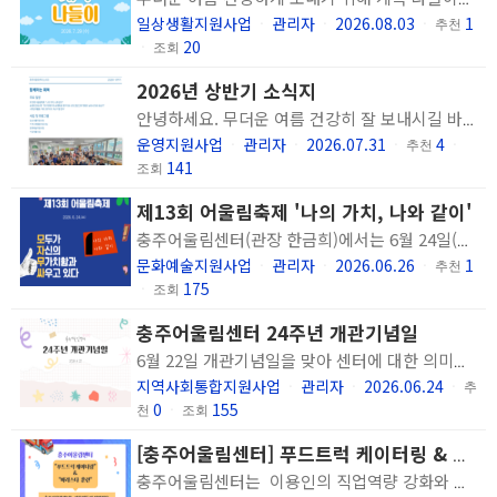
일상생활지원사업
관리자
2026.08.03
1
ㆍ
ㆍ
ㆍ
추천
20
ㆍ
조회
2026년 상반기 소식지
안녕하세요. 무더운 여름 건강히 잘 보내시길 바랍니다. 올해 상반기 동안 저희 기관과 이용인분들께 보내주신 관심과 응원 덕분에 다양한 경험을 하고 회복을 위해 노력할 수 있었습니다. 감사의 인사를 드리며, 상반기 동안의 활동과 이야기를 모은 소식지를 보내드립니다. 하반기에도 이용인분들이 지역사회에서 더불어 건강하게 살아갈 수 있도록 함께 하겠습니다. 감사합니다.
운영지원사업
관리자
2026.07.31
4
ㆍ
ㆍ
ㆍ
추천
ㆍ
141
조회
제13회 어울림축제 '나의 가치, 나와 같이'
충주어울림센터(관장 한금희)에서는 6월 24일(수) 달래강마을관리사회적협동조합 3층 북카페에서 제13회 어울림축제 '나의 가치, 나와 같이'를 개최했습니다. 모두가 자신의 무가치함과 싸우고 있다는 작은 주제로 나의 내면에 있는 가치로움을 탐색하고 자신과 싸우고 있는 것들에서 안정감을 찾는 방법을 찾고자 '마음 안정 굿즈 만들기', '가치탐색 메세지 적기' 부스를 운영하고 스스로를 조울러라 하며 회복과정의 일환으로 유튜브 활동을 꾸준히 하고 있는 채널<조우네 마음약국>의 크리에이터 조우님과 쫑박사님을 모시고 당사자의 회복과정과 가치로움에 대한 이야기를 나누는 의미 있는 시간을 가졌습니다. 충주어울림센터 회원분들이 열심히 준비한 악뮤의 소문의 낙원에 맞춰 율동을 하는 플래시몹을 선보이기도 했습니다. 치료의 개념으로 병을 억누르는 것이 아닌 질병 뒤에 있는, 있는 그대로의 나를 인정하면서 스스로를 보듬을 수 있는 힘을 기르자는 회복가치를 즐겁고 유쾌하게 풀어나갔던 이번 행사에 많은 관심과 응원을 보내주셔서 감사합니다.
문화예술지원사업
관리자
2026.06.26
1
ㆍ
ㆍ
ㆍ
추천
175
ㆍ
조회
충주어울림센터 24주년 개관기념일
6월 22일 개관기념일을 맞아 센터에 대한 의미를 생각해보는 시간을 가졌습니다. 센터에게 생일 카드 작성하기, '어울림' 삼행시 짓기, 센터 로고 만들기 활동을 통해 자신에게 센터가 어떤 의미인지 표현하고 함께 이야기를 나눴습니다. 다소 투박하기도 하고 그림 솜씨가 뛰어나지는 않지만 센터의 중요성과 센터에 대한 마음을 느낄 수 있어 뜻 깊었습니다. 앞으로도 정신장애인이 지역사회에서 건강하게 더불어 살아가는데 도움이 되는 동반자가 되고자 노력하겠습니다.
지역사회통합지원사업
관리자
2026.06.24
ㆍ
ㆍ
ㆍ
추
0
155
천
ㆍ
조회
[충주어울림센터] 푸드트럭 케이터링 & 바리스타 훈련
충주어울림센터는 이용인의 직업역량 강화와 지역사회 참여 확대 및 자립 지원을 목적으로 푸드트럭 케이터링 & 바리스타 훈련을 실시하고 있습니다.