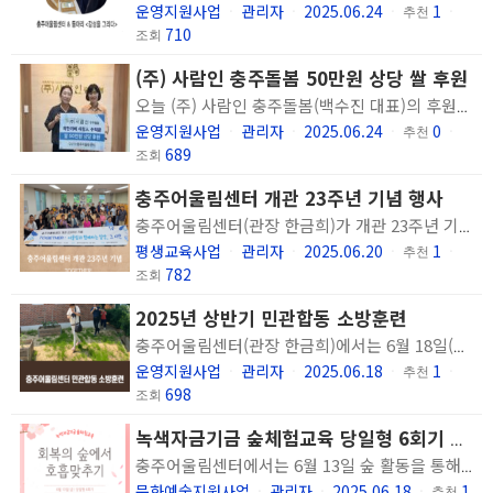
운영지원사업
관리자
2025.06.24
1
ㆍ
ㆍ
ㆍ
추천
ㆍ
710
조회
(주) 사람인 충주돌봄 50만원 상당 쌀 후원
오늘 (주) 사람인 충주돌봄(백수진 대표)의 후원품 전달식이 있었습니다. (주)사람인 충주돌봄에서 '착한카페 사람人' 수익금으로 우리 센터 이용인을 위한 50만원 상당의 쌀을 후원하였습니다. 이용인의 건강한 삶을 응원하는 마음에 감사함을 전하였습니다. 앞으로도 이용인이 지역사회에서 건강하게 지역 주민과 더불어 살아갈 수 있도록 노력하겠습니다.
운영지원사업
관리자
2025.06.24
0
ㆍ
ㆍ
ㆍ
추천
ㆍ
689
조회
충주어울림센터 개관 23주년 기념 행사
충주어울림센터(관장 한금희)가 개관 23주년 기념 행사 <TOGETHER: 어울림과 함께하는 일상, 그 시간> 을 실시했습니다. 이용인과 가족, 직원이 어우러져 함께 하는 활동을 하며 의미있는 시간을 다졌습니다. 오전에는 이용인들이 '어울림'으로 삼행시를 지어 창의성과 진정성을 기준하여 충주어울림센터에 대한 의미를 나누는 시간을 가졌습니다. 오후에는 이용인과 가족, 직원이 함께 하는 시간으로 한마음 하모니카 봉사단에서 이용인들이 좋아하는 음악을 하모니카와 율동으로 표현해 주셨습니다. 또한 모자이크 기법을 활용한 예술활동을 통해 참가자 모두가 단합하여 하나의 작품을 만드는 시간을 가지며 단합심을 높이는 시간을 가졌습니다. 하루를 온전히 함께 보내며 함께 배우고, 성장하며, 변화를 꿈꾸는 서로를 격려하는 시간이 될 수 있었습니다.
평생교육사업
관리자
2025.06.20
1
ㆍ
ㆍ
ㆍ
추천
ㆍ
782
조회
2025년 상반기 민관합동 소방훈련
충주어울림센터(관장 한금희)에서는 6월 18일(수) 민관합동 소방훈련을 실시했습니다. 충주호암119안전센터 협조하에 진행된 이번 훈련을 통해 실제 화재 상황 발생 시 안전하고 신속하게 대피 하는 방법을 숙지하고 안전한 건물생활을 유지하기 위한 화재대피 및 대응방법을 배울 수 있었고 안전에 대한 경각심을 고취할 수 있었습니다.
운영지원사업
관리자
2025.06.18
1
ㆍ
ㆍ
ㆍ
추천
ㆍ
698
조회
녹색자금기금 숲체험교육 당일형 6회기 진행
충주어울림센터에서는 6월 13일 숲 활동을 통해 이용인의 신체적, 정신적, 사회적 회복을 지원하는 정신장애인의 숲 활동을 통한 관계 회복 프로그램 '회복의 숲에서 호흡 맞추기' 당일형 6회기를 진행하였습니다.
문화예술지원사업
관리자
2025.06.18
1
ㆍ
ㆍ
ㆍ
추천