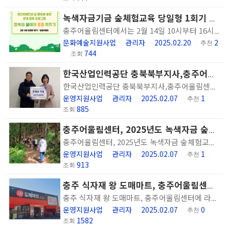
녹색자금기금 숲체험교육 당일형 1회기 진행
충주어울림센터에서는 2월 14일 10시부터 16시까지 숲 활동을 통해 이용인의 신체적, 정신적, 사회적 회복을 지원하는 정신장애인의 숲 활동을 통한 관계 회복 프로그램 '회복의 숲에서 호흡 맞추기' 당일형 1회기를 진행하였습니다.
문화예술지원사업
관리자
2025.02.20
2
ㆍ
ㆍ
ㆍ
추천
744
ㆍ
조회
한국산업인력공단 충북북부지사,충주어울림센터에 명절맞이 후원금 전달(충주공보뉴스)
한국산업인력공단 충북북부지사,충주어울림센터에 명절맞이 후원금 전달 사회복지법인 숭덕원 충주어울림센터(관장 한금희)와 한국산업인력공단 충북북부지사(지사장 이우진)은 24일 명절맞이 후원금 전달식을 진행했다. 공단은 충주어울림센터를 방문하여 충북북부지사 전직원이 직접 모은 성금으로 구매한 온누리상품권을 전달했다. 2023년부터 맺은 인연으로 설날과 추석 명절맞이 사회공헌활동 일환으로 진행되고 있다. 한국산업인력공단 충북북부지사 이우진 회장은 “기업과 근로자의 인적자원개발을 지원하는 사업을 종합적으로 수행하면서 지역사회에 도움이 되는 공단이 되도록 하겠다”며 “취약계층을 위한 사회공헌에도 이바지 하겠다”고 말했다. 한금희 관장은 “한국산업인력공단 충북북부지사 직원들이 십시일반 모아서 마련된 의미있는 기금을 후원 해 주셔서 감사드린다”며 “추운 날씨 속에서도 마음이 따뜻해 지는 인연을 소중히 여기고 기탁 해 주신 후원금은 정신재활서비스 지원에 보탬이 될 수 있도록 하겠다”고 말했다. 충주어울림센터는 정신건강에 어려움을 겪고 계신 분들을 대상으로 사회적응, 취업지원, 일상을 통한 회복지원, 상담 등의 서비스를 제공하여 일상생활과 회복을 돕는 정신재활시설로 문의사항은 충주어울림센터 ☎ 043)856-0509로 연락하면 된다. yig7458@hanmail.net
운영지원사업
관리자
2025.02.07
1
ㆍ
ㆍ
ㆍ
추천
ㆍ
885
조회
충주어울림센터, 2025년도 녹색자금 숲체험교육 사업 선정(충북일보)
충주어울림센터, 2025년도 녹색자금 숲체험교육 사업 선정 클릭하면 확대이미지를 볼 수 있습니다. 충주어울림센터에서 마련한 숲체험 참여자들이 숲을 걷고 있다. ⓒ 충주어울림센터 ［충북일보］ 사회복지법인 숭덕원이 운영하는 충주어울림센터는 2025년도 녹색자금 공모사업에 선정돼 '취약계층 숲체험교육 지원 사업'을 1월부터 10월까지 진행한다. 이 사업은 한국산림복지진흥원의 녹색자금기금을 통해 운영되며, 정신질환으로 어려움을 겪고 있는 취약계층을 대상으로 숲 활동을 통해 신체적·정신적·사회적 통합 회복을 지원하는 프로그램이다. 이번 사업은 '회복의 숲에서 호흡 맞추기'라는 이름으로, 총 9회에 걸쳐 당일형 숲체험 6회와 숙박형(1박 2일) 숲체험 3회를 제공할 예정이다. 주요 프로그램으로는 숲 해설과 트래킹, 산림 레포츠 활동, 목재 및 자연물 체험 등이 포함되며, 이를 통해 참여자들의 산림 치유 경험을 극대화할 계획이다. 충주어울림센터 한금희 관장은 "정신질환으로 어려움을 겪는 분들이 이번 숲체험교육을 통해 신체적, 정신적, 사회적으로 한 단계 더 성장하고 회복할 수 있길 바란다"며 "앞으로도 지역사회와 함께 건강하고 행복한 삶을 지원하겠다"고 말했다. 충주 / 윤호노기자
운영지원사업
관리자
2025.02.07
1
ㆍ
ㆍ
ㆍ
추천
ㆍ
913
조회
충주 식자재 왕 도매마트, 충주어울림센터에 라면 후원(충북일보)
충주 식자재 왕 도매마트, 충주어울림센터에 라면 후원 클릭하면 확대이미지를 볼 수 있습니다. 충주 식자재 왕 도매마트에서 충주어울림센터에 후원한 라면. ［충북일보］ ㈜윈플러스마트중부 '식자재 왕 도매마트'는 최근 설 명절을 맞아 혼자 명절을 보내는 정신장애인을 위해 라면 10상자를 충주어울림센터에 후원했다. 충주 호암동에 위치한 식자재 왕 도매마트는 지역 주민들에게 품질 좋은 상품을 저렴한 가격에 제공하는 도·소매 마트로, 지역사회 복지에도 적극적으로 기여해왔다. 특히 정신장애인을 대상으로 음료 진열과 야채 소포장 등의 직업 훈련 자리를 마련하며, 정신장애인의 사회적응과 자립을 지원하는 데 중요한 역할을 하고 있다. 한금희 충주어울림센터 관장은 "정신장애인들이 직업 훈련의 기회를 얻기 쉽지 않은 상황에서, 매년 훈련 자리를 마련하고 명절마다 따뜻한 후원을 이어온 식자재 왕 도매마트에 진심으로 감사드린다"며 "이런 지원이 정신장애인들에게는 자립의 발판이 되고, 지역사회 주민들에게 정신질환에 대한 인식 개선에 도움이 되길 바란다"고 말했다. 식자재 왕 도매마트는 2023년부터 매년 설과 추석 명절에 라면과 음료 등을 꾸준히 후원하며 지역사회의 따뜻한 나눔 문화를 확산하고 있다. 마트 관계자는 "앞으로도 지역 주민들과 정신장애인들의 삶의 질 향상을 위해 노력할 것"이라며 "지역사회 복지 향상에 지속적인 기여를 하겠다"고 전했다. 한편, 충주어울림센터는 정신건강에 어려움을 겪는 이들을 대상으로 사회 적응, 취업 지원, 일상생활 회복, 상담 등의 다양한 서비스를 제공하는 정신재활시설이다. 충주 / 윤호노기자
운영지원사업
관리자
2025.02.07
0
ㆍ
ㆍ
ㆍ
추천
ㆍ
1582
조회