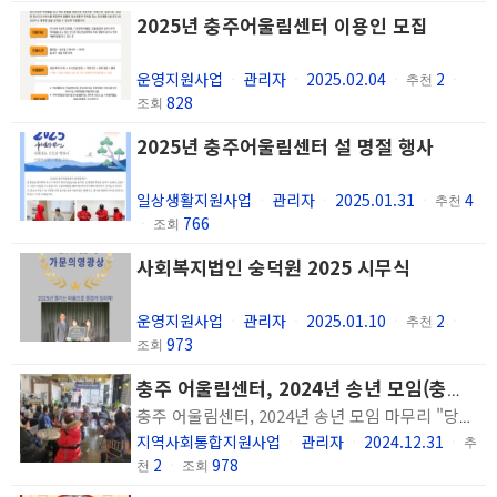
2025년 충주어울림센터 이용인 모집
운영지원사업
관리자
2025.02.04
2
ㆍ
ㆍ
ㆍ
추천
ㆍ
828
조회
2025년 충주어울림센터 설 명절 행사
일상생활지원사업
관리자
2025.01.31
4
ㆍ
ㆍ
ㆍ
추천
766
ㆍ
조회
사회복지법인 숭덕원 2025 시무식
운영지원사업
관리자
2025.01.10
2
ㆍ
ㆍ
ㆍ
추천
ㆍ
973
조회
충주 어울림센터, 2024년 송년 모임(충북일보)
충주 어울림센터, 2024년 송년 모임 마무리 "당신이 있어 건강하고 행복했습니다" 성료 클릭하면 확대이미지를 볼 수 있습니다. 충주어울림센터 마련한 2024년 송년 모임 '당신이 있어 건강하고 행복했습니다' 참석자들이 공연을 즐기고 있다. ⓒ 충주어울림센터 ［충북일보］ 사회복지법인 숭덕원 충주어울림센터가 지난 23일 2024년 송년 모임 '당신이 있어 건강하고 행복했습니다'를 열었다. 송년 모임은 연 1회 진행하는 행사로 정신장애인 당사자가 동료, 가족, 후원자, 종사자와 함께 한 해를 되돌아보며 추억을 되새기고 한 해를 뜻깊게 마무리한다. 충주어울림센터는 이날 1부 개회식, 2부 대한가수협회 충북지회 후원 공연, 3부 이용인 공연 순으로 기관 이용인과 가족을 대상으로 진행했다. 한금희 관장은 "대한가수협회 충북지회의 후원으로 좋은 장소에서 식사와 공연을 가족, 후원자분들이 함께 하며 한 해를 마무리해 더욱 뜻깊은 시간이 됐다"며 "올 한 해 이용인 분들의 노력과 가족, 후원자분들의 지원으로 잘 보낼 수 있었던 것처럼 내년도 함께 건강하고 행복하게 보낼 수 있길 바란다"고 말했다. 행사에 참여한 한 정신장애인은 "연말에 풍요롭고 행복한 시간을 보낼 수 있어 아주 즐겁고 좋았다"며 "이런 시간을 마련해준 센터와 대한가수협회 충북지회에 감사드린다"고 소감을 밝혔다. 한편, 충주어울림센터는 정신건강에 어려움을 겪고 있는 사람들을 대상으로 사회적응, 취업 지원, 일상을 통한 회복지원, 상담 등의 서비스를 제공해 일상생활과 회복을 돕는 정신 재활시설로 문의는 전화(856-0509)로 하면 된다. 충주 / 윤호노기자
지역사회통합지원사업
관리자
2024.12.31
ㆍ
ㆍ
ㆍ
추
2
978
천
ㆍ
조회