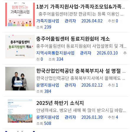
1분기 가족지원사업-가족자조모임&가족교육
충주어울림센터(관장 한금희)는 등록 이용인 가족을 대상으로 공감대를 형성하고 정신건강증진 능력 함양을 도모하는 사업을 운영합니다. 2026년 1분기 가족지원사업으로 2월 25일(수) 가족자조모임과 3월 19일(목) 가족교육을 진행했습니다. 가족자조모임에서는 올해 사업과 담당 직원 소개를 통해 이용인에게 제공되는 서비스를 이해하고 협력해야 할 부분을 함께 고민하는 시간으로 구성되었습니다. 가족교육에는 경기도정신건강복지센터 가족대표단 김진일 회장님을 모시고 <인공지능 AI시대 정신건강복지정책혁신 "마이크로 트렌드">라는 주제로 정신건강현장에서 정책적 관심과 제도 개선에 참여하셨던 경험을 들려주셨고, 앞으로 당사자 권리 신장을 위해 가족의 목소리와 직접 참여가 필요함에 대해 대화를 나눴습니다. 뜻깊은 시간을 시작으로 가족들의 공감대와 당사자를 위한 지지체계로 거듭나기 위한 가족지원사업에 많은 관심 바랍니다. ※ 문의: 충주어울림센터 직업지원팀 안선영 (043-856-0509)
가족지원사업
관리자
2026.04.02
0
ㆍ
ㆍ
ㆍ
추천
ㆍ
239
조회
충주어울림센터 동료지원쉼터 개소
충주어울림센터 동료지원쉼터 사업설명회 및 개소식이 있었습니다. 저희 기관은 2020년부터 동료지원양성과정을 운영하여 현재 총 8명의 동료지원인을 배출하였습니다. 동료지원쉼터는 정신질환을 겪고 회복의 과정을 경험한 정신장애인 당사자인 동료지원인이 자신의 경험으로 동료 정신장애인을 돕는 서비스를 제공하는 곳입니다. 주간형 쉼터로서 동료지원인들이 역할을 나눠 상담, 재활 프로그램, 일상지원 활동을 수행합니다. 동료지원쉼터와 동료지원인 분들에게 많은 관심과 응원 부탁 드리며 도움이 필요하시면 언제든 방문 하셔도 좋습니다. 프로그램 시간 및 운영 시간이 정해져 있고 기관이 휴관하는 일정도 있어 방문을 희망하시는 경우 사전에 연락 주시면 감사하겠습니다. 문의 : 043-856-0509 / 운영지원팀
지역사회통합지원사업
관리자
2026.03.10
ㆍ
ㆍ
ㆍ
추
0
334
천
ㆍ
조회
한국산업인력공단 충북북부지사 설 명절 맞이 상품권 후원
한국산업인력공단 충북북부지사에서 올해에도 명절 맞이 상품권을 후원해주셨습니다. 지속적인 관심과 지원에 감사드리며 정신과적 어려움을 겪는 분들에게 정신건강서비스를 제공하는데 활용하겠습니다.
운영지원사업
관리자
2026.02.12
1
ㆍ
ㆍ
ㆍ
추천
ㆍ
384
조회
2025년 하반기 소식지
안녕하세요. 병오년 새해 복 많이 받으시길 바랍니다. 추운 날씨에 몸과 마음이 움츠러들기보다, 새해의 희망과 소망으로 가득하면 좋겠습니다. 건강 잘 챙기시며 평안한 일상 이어가시길 바랍니다. 작년 한 해동안 저희 센터와 이용인분에게 보내주신 관심과 응원, 도움으로 잘 지낼 수 있었습니다. 감사의 인사를 드리며 2025년 하반기의 활동과 기록을 모아서 보여드리고자 합니다. 모든 분들이 보내주시는 마음을 기억하며 올해도 이용인분들이 지역사회에서 더불어 건강하게 살아갈 수 있도록 지원하겠습니다. 감사합니다.
운영지원사업
관리자
2026.01.30
4
ㆍ
ㆍ
ㆍ
추천
ㆍ
508
조회