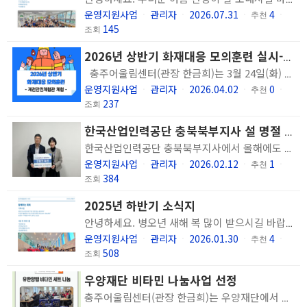
운영지원사업
관리자
2026.07.31
4
ㆍ
ㆍ
ㆍ
추천
ㆍ
145
조회
2026년 상반기 화재대응 모의훈련 실시-제천안전체험관 체험
충주어울림센터(관장 한금희)는 3월 24일(화) 이용인 및 직원 대상으로 2026년 상반기 화재대응 모의훈련을 실시했습니다. 안전사고 발생 시 대응능력을 향상하기 위한 중점 훈련을 목적으로 제천안전체험관 생활안전체험코스 참여를 통해 전문 강사의 지도에 따른 교육과 실습을 병행하는 과정으로 <지진 발생 시 대응 방법 - 완강기 체험 - 소화기 사용 방법 및 실습 - 건물 내 화재발생 시 대피 교육 및 실습> 총 4가지 과정으로 진행되었습니다. 안전한 건물 생활에 필요한 부분을 훈련해 봄으로써 긴급상황 발생 시 위기대처 능력을 향상시키고 이용인과 직원의 안전의식을 높이는 시간이었습니다.
운영지원사업
관리자
2026.04.02
0
ㆍ
ㆍ
ㆍ
추천
ㆍ
237
조회
한국산업인력공단 충북북부지사 설 명절 맞이 상품권 후원
한국산업인력공단 충북북부지사에서 올해에도 명절 맞이 상품권을 후원해주셨습니다. 지속적인 관심과 지원에 감사드리며 정신과적 어려움을 겪는 분들에게 정신건강서비스를 제공하는데 활용하겠습니다.
운영지원사업
관리자
2026.02.12
1
ㆍ
ㆍ
ㆍ
추천
ㆍ
384
조회
2025년 하반기 소식지
안녕하세요. 병오년 새해 복 많이 받으시길 바랍니다. 추운 날씨에 몸과 마음이 움츠러들기보다, 새해의 희망과 소망으로 가득하면 좋겠습니다. 건강 잘 챙기시며 평안한 일상 이어가시길 바랍니다. 작년 한 해동안 저희 센터와 이용인분에게 보내주신 관심과 응원, 도움으로 잘 지낼 수 있었습니다. 감사의 인사를 드리며 2025년 하반기의 활동과 기록을 모아서 보여드리고자 합니다. 모든 분들이 보내주시는 마음을 기억하며 올해도 이용인분들이 지역사회에서 더불어 건강하게 살아갈 수 있도록 지원하겠습니다. 감사합니다.
운영지원사업
관리자
2026.01.30
4
ㆍ
ㆍ
ㆍ
추천
ㆍ
508
조회
우양재단 비타민 나눔사업 선정
충주어울림센터(관장 한금희)는 우양재단에서 실시한 비타민 나눔사업에 선정되어 유한양행 비타민을 내소 이용인에게 전달하였습니다. 심신체력 회복 및 일상 활력 증진을 위해 지원한 이번 나눔 선정으로 정신건강 증진 대상자에게 유용한 물품을 드릴 수 있었습니다. 좋은 영양제를 선물 받아 기분이 좋다는 의견과 후원을 통해 감사함을 나중에 건강회복을 통해 되돌려주고 싶다는 의견을 주셨습니다. 기쁜 마음을 감사편지에 작성하여 우양재단 측에 전달하였습니다. 충주어울림센터는 이용인의 건강한 일상을 지원하기 위해 최선을 다하겠습니다. 좋은 먹거리 나눔에 힘써주시는 우양재단과 유한양행에 감사인사 드립니다.