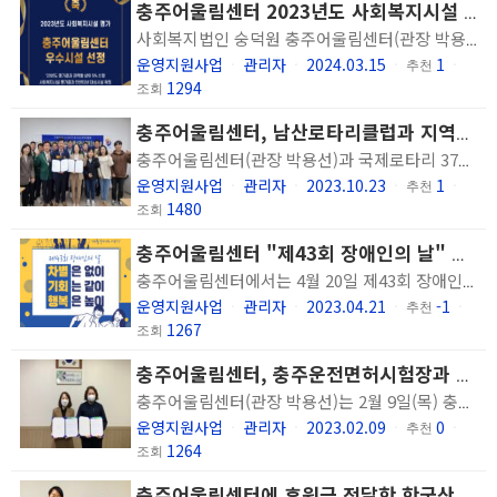
충주어울림센터 2023년도 사회복지시설 평가 결과 우수시설 선정
사회복지법인 숭덕원 충주어울림센터(관장 박용선)가 2023년도 사회복지시설 평가결과 우수시설로 최종 선정되었습니다. '23년도 평가결과 권역별 상위 5% 내외 112개소가 우수시설로 선정되었으며, 이중 정신재활시설은 총 9개소입니다. ▲시설 및 환경 ▲재정조직운영 ▲프로그램서비스 ▲이용자의 권리 ▲시설운영전반 5개 영역을 기준으로 ‘2020년～2023년’ 운영 전반에 대한 평가를 실시한 결과 5개 영역에서 모두 A를 받았습니다. 2011년, 2014년, 2017년, 2020년, 2023년에 이어 5회 연속 A등급 선정 쾌거를 이뤘으며, 2023년 사회복지시설 평가결과에서는 우수시설로 최종 선정되어 인센티브를 지급받게 되었습니다. 충주어울림센터는 앞으로도 이용인의 욕구에 맞는 정신건강서비스를 제공하기 위해 최선을 다하겠습니다. * 관련자료 : https://www.chungju.go.kr/www/selectBbsNttView.do?key=506&bbsNo=5&nttNo=291394&searchCtgry=&searchCnd=all&searchKrwd=&pageIndex=1&integrDeptCode=
운영지원사업
관리자
2024.03.15
1
ㆍ
ㆍ
ㆍ
추천
ㆍ
1294
조회
충주어울림센터, 남산로타리클럽과 지역사회 정신건강증진사업 수행을 위한 업무협약(MOU) 체결
충주어울림센터(관장 박용선)과 국제로타리 3740지구 7지역 충주남산로타리클럽(회장 김종석)이 10월 23일 상호 협력관계 증진을 위한 업무협약을 체결했습니다. 이번 협약은 더불어 함께하는 따뜻한 세상을 만들기 위한 봉사활동 등 지역사회 정신건강증진사업 수행을 통해 정신장애인이 충주지역 내에서 건강하고 행복하게 지낼 수 있도록 협력관계를 구축하기 위함을 목적으로 진행되었으며 그 일환으로 정신장애인 치유를 위한 ‘숲에서 만난 회복’프로그램 운영을 위한 후원금 200만원을 전달 받았습니다. 후원금은 10월과 11월 2회에 걸쳐 숲체험 프로그램 운영에 사용되며, 10월은 23일은 가평 국립유명산자연휴양림으로 다녀왔으며, 11월은 문경새재로 다녀올 예정입니다. 충주남산로타리클럽은 정신건강에 대한 관심이 많아지면서 정신장애인에 대한 편견을 줄이고 지역사회의 취약계층을 위해 관심을 갖고 상호 간 긍정적인 협력관계가 유지되기를 바란다는 뜻을 밝혔습니다. 충주어울림센터 박용선 관장은 “정신재활시설에 대한 관심과 나눔을 실천해 주신 충주남산로타리클럽에 감사드리며, 이번 협약으로 정신장애인이 더불어 살아가는 사회에 한발 더 나아갔다고 생각되며 정신재활서비스 지원에 보탬이 될 수 있도록 하겠다”는 감사 인사를 전했습니다.
운영지원사업
관리자
2023.10.23
1
ㆍ
ㆍ
ㆍ
추천
ㆍ
1480
조회
충주어울림센터 "제43회 장애인의 날" 행사 실시
충주어울림센터에서는 4월 20일 제43회 장애인의 날 맞이 행사를 진행했습니다. 장애인의 날 지정 의미와 편견을 깨는 상식을 퀴즈형식으로 전하고 레크레이션을 진행하였고 식당을 나누어 취향에 맞게 외식을 하는 시간을 가졌습니다. 오후에는 장애 정체성 찾기 교육 일환으로 <마인드포스트> 박종언 편집국장님을 모시고 '정신장애 왜 장애등록을 망설이는가(부제: 우리는 행복할 수 있을까?)'라는 주제로 강의를 들었습니다. 타 장애군에 비해 장애등록률이 낮은 정신장애인의 현실과 행복 지향점을 생각해 보는 의미 있는 시간이었습니다.
운영지원사업
관리자
2023.04.21
-1
ㆍ
ㆍ
ㆍ
추천
ㆍ
1267
조회
충주어울림센터, 충주운전면허시험장과 정신장애인 일자리 창출 협약
충주어울림센터(관장 박용선)는 2월 9일(목) 충주운전면허시험장(단장 신현옥)과 정신장애인 일자리 창출을 위한 협약식을 가졌습니다. 이번 협약식은 충주어울림센터를 이용하는 정신장애인의 직업훈련 일환으로 운영되는 푸드트럭 “호암지산책” 운영을 위해 음료 판매 장소로 충주운전면허시험장 내 일부를 지원하는데 그 목적이 있습니다. 충주어울림센터 박용선 관장은 “2016년도부터 푸드트럭사업 운영을 위한 협력 관계를 맺어주고 있는 충주운전면허시험장에 감사드리며, 상호신뢰와 협력을 바탕으로 정신장애인의 일자리와 자립에 많은 도움이 될 것이다.”라는 감사의 인사를 전했습니다. 이들 기관은 이번 업무 제휴를 통해 푸드트럭 운영과 정신장애인 직업재활 활성화를 추진하는 등 지역상생을 위해 협력할 계획입니다. 정신장애인 직업재활사업에 관심 있는 당사자 또는 정신장애인 일자리 지원에 관심 있는 기업, 단체는 043-856-0509로 연락 주시기 바랍니다. 충주어울림센터는 정신장애인이 지역사회에 건강하고 행복하게 자립할 수 있도록 함께 할 것입니다. 감사합니다. ※ 사진설명: (좌측부터) 충주어울림센터 박용선 관장과 충주운전면허시험장 신현옥 단장이 협약서를 들고 있다.(장소:충주운전면허시험장)
운영지원사업
관리자
2023.02.09
0
ㆍ
ㆍ
ㆍ
추천
ㆍ
1264
조회
충주어울림센터에 후원금 전달한 한국산업인력공단 충북북부지사