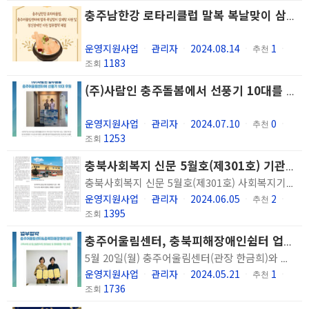
충주남한강 로타리클럽 말복 복날맞이 삼계탕 지원 및 정신장애인 지원 업무협약 체결
운영지원사업
관리자
2024.08.14
1
ㆍ
ㆍ
ㆍ
추천
ㆍ
1183
조회
(주)사람인 충주돌봄에서 선풍기 10대를 후원해주셨습니다
운영지원사업
관리자
2024.07.10
0
ㆍ
ㆍ
ㆍ
추천
ㆍ
1253
조회
충북사회복지 신문 5월호(제301호) 기관돋보기에 충주어울림센터가 소개되었어요
충북사회복지 신문 5월호(제301호) 사회복지기관 시설 소개(기관돋보기)란에 충주어울림센터가 소개되었습니다. 많은 관심 부탁드립니다. 충주어울림센터 소식이 소개된 「충북사회복지」 신문은 충북사회복지협의회에서 1999년부터 지역사회 복지발전과 도민의 복지의식 함양을 위해 매월 「충북사회복지」신문을 발행해 오고 있습니다. https://www.043w.or.kr/site/www/download/301.pdf
운영지원사업
관리자
2024.06.05
2
ㆍ
ㆍ
ㆍ
추천
ㆍ
1395
조회
충주어울림센터, 충북피해장애인쉼터 업무협약 체결
5월 20일(월) 충주어울림센터(관장 한금희)와 충북피해장애인쉼터(원장 이은정)는 지역사회 정신질환자의 사회 경제적 자립을 도모하고 정신건강 증진 및 삶의 질 향상을 위한 협력 관계 구축을 위한 업무협약을 체결했습니다. 이번 협약은 지역사회 내 정신질환자의 권리보호 및 경제활동 기반 마련을 위한 협조 체계 구축으로 최적의 서비스 제공을 목적으로 하며, 역사회 정신질환자들의 자립과 경제활동 활성화를 위한 대상자 의뢰 및 자원 연계, 지역사회 정신질환자들의 정신건강서비스 프로그램 개발/운영/연구/홍보 협력, 의뢰된 대상자에 관한 사례관리 공유 및 협의 등을 내용으로 합니다. 앞으로도 충주어울림센터는 충북피해장애인쉼터와의 업무협약 내용을 바탕으로 지역사회 정신질환자의 삶의 질 향상을 위해 최선을 다하겠습니다.
운영지원사업
관리자
2024.05.21
1
ㆍ
ㆍ
ㆍ
추천
ㆍ
1736
조회