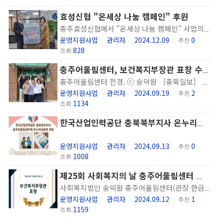
효성신협 "온세상 나눔 캠페인" 후원
충주효성신협에서 "온세상 나눔 캠페인" 사업의 일환으로 우리 충주어울림센터에 후원 물품을 전달하여 주셨습니다. 이불2채와 생활용품꾸러미 3박스를 전달하여 주셨으며 필요한 이용인 가정에 잘 전달 하도록 하겠습니다~~^^
운영지원사업
관리자
2024.12.09
0
ㆍ
ㆍ
ㆍ
추천
ㆍ
828
조회
충주어울림센터, 보건복지부장관 표창 수상
충주어울림센터 전경. ⓒ 숭덕원 ［충북일보］ 사회복지법인 숭덕원 충주어울림센터가 제25회 사회복지의 날을 맞아 최근 보건복지부장관 표창을 수상했다. 이번 수상은 2023년 사회복지시설평가에서 우수기관으로 선정돼 국내 사회복지시설의 서비스 향상에 기여한 공로를 인정받은 결과다. 충주어울림센터는 2023년 전국 사회복지시설 정신재활시설 평가에서 5개 영역 모두 A등급을 받았다. 이로써 2011년부터 2023년까지 5회에 걸쳐 최우수기관으로 선정되는 성과를 거뒀으며, 2023년 평가에서는 우수시설로 최종 선정돼 인센티브를 받았다. 한금희 관장은 "이번 수상은 기관과 이용인, 지역사회가 함께 노력한 결과"라며 "앞으로도 이용인의 욕구에 맞는 정신건강서비스를 제공하고 정신건강회복을 위해 최선을 다하겠다"고 말했다. 충주어울림센터는 정신건강에 어려움을 겪는 이들을 대상으로 사회적응, 취업지원, 일상생활 회복지원, 상담 등의 서비스를 제공하는 정신재활시설이다. 충주 / 윤호노기자
운영지원사업
관리자
2024.09.19
2
ㆍ
ㆍ
ㆍ
추천
ㆍ
1134
조회
한국산업인력공단 충북북부지사 온누리상품권 후원
운영지원사업
관리자
2024.09.13
0
ㆍ
ㆍ
ㆍ
추천
ㆍ
1008
조회
제25회 사회복지의 날 충주어울림센터 보건복지부장관 표창
사회복지법인 숭덕원 충주어울림센터(관장 한금희)가 제25회 사회복지의 날 보건복지부장관 표창을 받았습니다. 기관과 이용인, 지역사회 모두가 함께 노력한 결과이며 앞으로도 이용인의 욕구에 맞는 정신건강서비스를 제공하기 위해 노력하겠습니다. 감사합니다.
운영지원사업
관리자
2024.09.12
1
ㆍ
ㆍ
ㆍ
추천
ㆍ
1159
조회