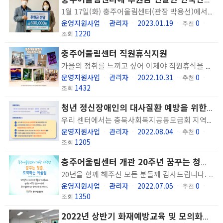
1월 17일(화) 충주어울림센터(관장 박용선)에서 한국산업인력공단 충북북부지사가 마련한 후원금 (30만원 상당 온누리상품권) 전달식을 가졌습니다. 이날 전달된 후원금은 한국산업인력공단 충북북부지사 전직원의 후원금으로 마련되었습니다. 아직은 스며드는 찬 기운이 도는 2023년 시작을 온정과 좋은 인연으로 다질 수 있어서 더욱 감사하고 의미 있는 자리가 될 수 있었습니다. 한국산업인력공단 충북북부지사의 정신재활시설에 대한 관심과 나눔을 실천해 주심에 감사드리며, 기탁해 주신 후원금은 정신재활서비스 지원에 보탬이 될 수 있도록 활용할 예정입니다. 감사합니다.
운영지원사업
관리자
2023.01.19
0
ㆍ
ㆍ
ㆍ
추천
ㆍ
1220
조회
충주어울림센터 직원휴식지원
가을의 정취를 느끼고 싶어 이제야 직원휴식을 떠났나봅니다.... 저희 충주어울림센터에서는 10월 14일! 직원휴식지원을 떠나게 되었습니다~ '떠나요~ 다같이~ 모든 것을 훌훌 버리고~~' 이름만 들어도 설레는 강릉을 목적지로 하여 강릉 일대를 돌고자 하였습니다. 핫하다는 아르떼뮤지엄도 들러 신비로운 예술의 세계도 감상하고 넓고 탁 트인 바닷바람에 머리카락도 맞아보고~ 맛있는 물회도 먹으며 모자람 없이 딱 좋은 속도로 여행을 즐겼습니다. 지친 일상 속에 이런 달콤한 휴식이 있기에 더욱 힘내서 일 할 수 있는 것 같습니다! 이런 휴식을 지원해 주신 숭덕원 법인에 감사드리며... 모든 직장인이여! 우리에겐 이런 휴식이 있다! 우리에겐 주말이 있다! 우리 충주어울림센터 식구들! 모두 아자아자 힘냅시다!!!
운영지원사업
관리자
2022.10.31
0
ㆍ
ㆍ
ㆍ
추천
ㆍ
1432
조회
청년 정신장애인의 대사질환 예방을 위한 건강관리 프로그램 : 건강신호등 Yellow to Green
우리 센터에서는 충북사회복지공동모금회 지역복지현안 지원사업에 선정되어 18세~35세의 청년정신장애인 대상으로 전반적인 건강관리를 위한 사업을 2022년 8월부터 12월까지 진행하게 되었습니다. 본 사업은 충주어울림센터 이용인 뿐만 아니라 충주지역에 거주하고 있는 청년 정신장애인 중 신체건강관리를 통해 근력을 향상시키고 체지방량을 감소시키고자 하는 분들도 신청이 가능하며, 건강한 식생활과 맞춤형 운동 처방을 전문가의 직접적인 지원으로 도움을 얻고자 한다면 방문 또는 전화 문의를 통해 함께 할 수 있습니다. 또한 청년 정신장애인의 사회참여와 자조적인 활동을 위해 플로깅과 트레킹을 함께 하며 봉사와 운동을 함께 진행할 예정입니다. 12월까지의 사업을 마친 뒤에도 충주어울림센터에서는 이용인의 체계적인 건강관리를 위해 지속적으로 건강관리 프로그램을 진행할 예정이며, 신체활동을 증진시키기 위한 기관 내 환경을 조성하여 정신건강과 신체건강의 밸런스를 확보해 나아갈 것입니다. 앞으로 많은 관심 바랍니다. 감사합니다
운영지원사업
관리자
2022.08.04
0
ㆍ
ㆍ
ㆍ
추천
ㆍ
1205
조회
충주어울림센터 개관 20주년 꿈꾸는 청춘, 도약하는 어울림
20년을 함께 해주신 모든 분들께 감사드립니다. 앞으로도 따뜻한 관심과 사랑으로 충주어울림센터와 함께 해주시길 바랍니다. 사회복지법인 숭덕원 충주어울림센터
운영지원사업
관리자
2022.07.05
0
ㆍ
ㆍ
ㆍ
추천
ㆍ
1350
조회
2022년 상반기 화재예방교육 및 모의화재 소방훈련 실시