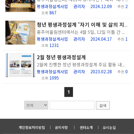
평생과정설계사업
관리자
2024.12.09
2
ㆍ
ㆍ
ㆍ
추천
867
ㆍ
조회
청년 평생과정설계 '자기 이해 및 삶의 지향 탐색 교육' 실시
충주어울림센터에서는 4월 5일, 12일 이틀 간 청년 정신장애인의 평생과정설계를 위해 (주)이앤엘컬쳐 조혜연 대표와 함께 '자기 이해 및 삶의 지향 탐색 교육'을 진행하였습니다. 교육에 참여한 청년 이용인분들은 나에 대해 좀 더 살펴보고 내가 원하는 꿈, 소망, 목표가 무엇인지 알게 되어 유익하였다고 평가하였습니다. 앞으로도 청년 정신장애인이 자신이 원하는 삶을 주도적으로 살아갈 수 있도록 지원하고자 합니다.
평생과정설계사업
관리자
2024.04.17
1
ㆍ
ㆍ
ㆍ
추천
1231
ㆍ
조회
2월 청년 평생과정설계
2월에 진행한 청년 평생과정설계 주요 활동 내용입니다.
평생과정설계사업
관리자
2023.02.28
0
ㆍ
ㆍ
ㆍ
추천
1095
ㆍ
조회
1
검색
개인정보처리방침
｜
공지사항
｜
센터소개
｜
오시는길