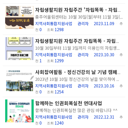
자립생활지원 자립주간 '자립똑똑 - 자립에 한 걸음 다가가기' 운영 결과
충주어울림센터는 10월 30일(월)부터 11월 3일(금)까지 일주일 동안 이용인의 자립 의지를 향상 시키고 역량을 강화하기 위한 자립주간을 운영하였습니다. 자립주간 일정을 통해 정신장애인 당사자 및 전문 강사 강의, 당사자단체 문화예술활동 경험, 전체 이용인 '자립 이야기' 나누기를 진행하였습니다. 이번 자립주간에 참여한 이용인분들은 자립생활에 대해 자세히 알 수 있었고 자립생활이 필요하다는 것을 알 수 있었다고 하였습니다. 또한 자립을 위해 회복할 수 있도록 노력하며 저축, 직업 훈련을 시도해보겠다고 하였습니다. 앞으로도 이용인분들이 지역사회에서 건강하게 생활할 수 있도록 지원하고자 합니다.
지역사회통합지원사업
관리자
2023.11.09
ㆍ
ㆍ
ㆍ
추
0
1298
천
ㆍ
조회
자립생활지원 자립주간 자립똑똑 - 자립에 한 걸음 다가가기 운영
10월 30일부터 11월 3일까지 이용인의 자립생활 의지 향상 및 역량 강화를 위한 자립주간을 운영합니다. 정신장애인 당사자 및 전문 강사 강의, 문화예술활동, 나의 자립 이야기 일정으로 구성되어 있으며 전체 이용인을 대상으로 진행됩니다.
지역사회통합지원사업
관리자
2023.10.30
ㆍ
ㆍ
ㆍ
추
1
1299
천
ㆍ
조회
사회참여활동 - 정신건강의 날 기념 캠페인 진행
2023년 10월 10일 정신건강의 날을 맞이하여 정신건강의 중요성을 환기하고 정신질환에 대한 편견을 해소하기 위하여 캠페인을 진행하였습니다. 2023년 10월 10일(화)~12일(목) 3일간 충주시보건소를 시작으로 호암병원, 남범우평안정신과의원, 호암지 생태공원, 충주운전면허시험장, 건국대학교 글로컬 캠퍼스 총 6곳에서 약 760여명의 지역 주민과 대학생을 대상으로 안내문과 함께 무료로 차를 나눠주거나 간식꾸러미를 제작하여 나눠주며 충주어울림센터 이용인분들이 직접 캠페인을 진행하였습니다.,
지역사회통합지원사업
관리자
2023.10.16
ㆍ
ㆍ
ㆍ
추
0
1254
천
ㆍ
조회
함께하는 인권회복실천 연대사업
함께하는 인권회복실천 많은 관심 바랍니다 ^^
지역사회통합지원사업
관리자
2022.12.31
ㆍ
ㆍ
ㆍ
추
0
1240
천
ㆍ
조회