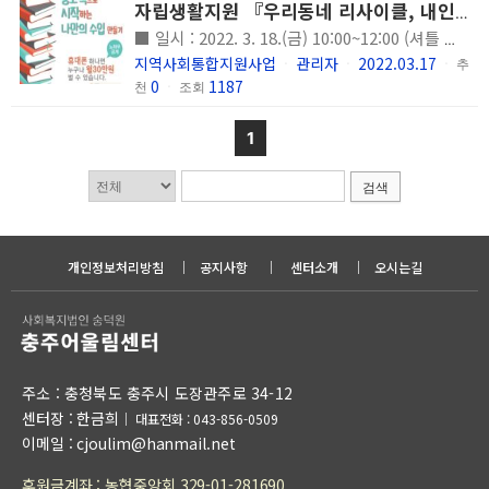
자립생활지원 『우리동네 리사이클, 내인생 업사이클』 이용인 및 가족 대상 맞춤형 직무교육 참여 안내
■ 일시 : 2022. 3. 18.(금) 10:00~12:00 (셔틀 및 중식 지원) ■ 장소 : 교육실 1 (충주어울림센터 1층) 참여자가 많을 경우, 2층 휴게실로 변경될 수 있습니다. ■ 주제 : 맞춤형 직무교육 『온라인 중고도서 판매 실습』 ■ 대상 : 이용인 및 가족 (이용인의 경우, 기존 자립생활지원 프로그램 참여자에 한함) ■ 강사 : 김태호( [책방] 아빠곰의 이중생활 대표) ■ 내용 : 온라인 사업의 구조 안내 온라인 중고도서 판매 교육의 전망 온라인 중고도서 판매 실습(휴대폰을 이용한 중고도서 등록 및 판매 방법 안내, 수익금 정산 및 주의사항 안내, 각 과정별 참여자 실습) ■ 문의 : 충주어울림센터 팀장 김은정 ☎ 043-856-0509
지역사회통합지원사업
관리자
2022.03.17
ㆍ
ㆍ
ㆍ
추
0
1187
천
ㆍ
조회
1
검색
개인정보처리방침
｜
공지사항
｜
센터소개
｜
오시는길
주소 : 충청북도 충주시 도장관주로 34-12
센터장 : 한금희
｜
대표전화 : 043-856-0509
이메일 : cjoulim@hanmail.net
후원금계좌 : 농협중앙회 329-01-281690