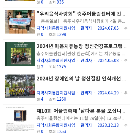
0
936
천
ㆍ
조회
"우리음식사랑회" 충주어울림센터에 간식 후원
［충북일보］ 충주시우리음식사랑회가 4일 충주어울림센터를 방문해 우리쌀로 만든 간식을 전달했다. 조윤선 회장은 "지역 내 정신질환자분들이 우리 쌀로 만든 건강한 간식을 드시기를 바라는 마음에서 간식을 준비했다"며 "앞으로도 꾸준히 봉사와 나눔을 하고 싶다"고 말했다. 충주어울림센터 한금희 관장은 "지역사회단체의 관심과 우리음식사랑회 덕분에 기관 이용자들에게 건강한 간식을 드릴 수 있어 감사하다"고 전했다. 우리음식사랑회는 우리 농산물 조리가공에 관심 있는 회원들이 모여 우리 고유의 맛 보전과 계승을 위해 활동하는 학습모임으로, 충주의 음식문화 발전에 기여하고 있다. 한편, 충주어울림센터는 만 15세 이상의 정신장애인을 대상으로 재활 프로그램을 통해 회복을 돕는 정신재활시설이다. 조현병, 양극성장애, 우울증 등의 진단을 받은 이들이 지역사회에서 더불어 살아갈 수 있도록 다양한 정신재활서비스를 제공하고 있다.
지역사회통합지원사업
관리자
2024.07.05
ㆍ
ㆍ
ㆍ
추
0
1299
천
ㆍ
조회
2024년 마음치유농장 정신건강프로그램 실시
충주어울림센터(관장 한금희)에서는 치유농업 연계 특성화 프로그램 운영을 통해 이용인의 정서적 안정감 도모 및 집단 구성원 상호작용 증진을 통해 정신건강증진을 목적으로 하는 '2024년 마음치유농장 정신건강 프로그램'을 5월 3일(금) ~ 6월 7일(금), 매주 금요일 6회기로 운영합니다. 충청북도광역정신건강복지센터 지원, 수안보면에 위치한 '슬로우파머' 치유농장 연계로 진행하는 이번 프로그램은 숲 속 트래킹, 산채음식체험, 회기별 자연친화 체험 프로그램을 통해 신체 건강 증진 및 일상 속 우울감을 감소시키는데 도움이 되기를 기대하고 있습니다. 남은 회기 동안 이용인의 즐거운 참여를 위해 최선을 다하겠습니다. 감사합니다.
지역사회통합지원사업
관리자
2024.05.08
ㆍ
ㆍ
ㆍ
추
2
1375
천
ㆍ
조회
2024년 장애인의 날 정신질환 인식개선 캠페인 실시
지역사회통합지원사업
관리자
2024.04.29
ㆍ
ㆍ
ㆍ
추
4
1260
천
ㆍ
조회
제10회 어울림축제 '남다른 분을 모십니다.' 진행
충주어울림센터에서는 11월 29일(수) 13:30부터 16:30까지 제10회 어울림축제 '남다른 분을 모십니다.'를 진행하였습니다. 축제에 참여해주신 가족분들과 유관기관의 이용인 및 직원분들게 감사드리며 정신장애인의 긍정적 정체성 형성과 지역사회 적응을 위해 지속적으로 노력하겠습니다.
지역사회통합지원사업
관리자
2023.12.13
ㆍ
ㆍ
ㆍ
추
0
1253
천
ㆍ
조회