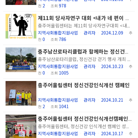
2
978
천
ㆍ
조회
제11회 당사자연구 대회 <내가 네 편이 되어줄게> 개최
충주어울림센터는 제11회 당사자연구대회 <내가 네 편이 되어줄게>를 개최하였습니다. 마음껏 자신의 고생 이야기를 표현하고 현재의 어려움을 나누며 함께 고민하고 위로와 격려를 나누는 일정을 진행하였습니다. 또한 당사자연구를 진행한 이용인이 연구 결과를 발표하여 동료 당사자들에게 증상에 대처하는 노하우를 공유하고 당사자연구 활동에 더 많은 이용인이 함께 하도록 독려하였습니다. 앞으로도 지속적인 당사자연구 활동을 통해 이용인분들의 건강한 삶을 지원하겠습니다.
지역사회통합지원사업
관리자
2024.12.09
ㆍ
ㆍ
ㆍ
추
0
786
천
ㆍ
조회
충주남산로타리클럽과 함께하는 정신건강 걷기 행사 개최
충주남산로타리클럽, 정신건강 걷기 행사 개최 충주어울림센터와 함께하는 소통과 치유의 시간 충주남산로타리클럽과 숭덕원 충주어울림센터 관계자들이 탄금대 일원에서 정신건강 걷기 행사를 진행한 뒤 기념사진을 찍고 있다. ⓒ충주어울림센터 ［충북일보］ 충주남산로타리클럽과 사회복지법인 숭덕원 충주어울림센터는 최근 탄금대 일원에서 정신건강 걷기 행사를 공동으로 진행했다. 이번 행사는 남산로타리클럽 회원들과 충주어울림센터 이용인들이 함께 탄금대를 걸으며, 정신건강 증진을 도모하는 뜻깊은 시간으로 꾸며졌다. 남산로타리클럽은 이번 행사를 위해 150만원의 후원금을 제공했으며, 걷기 후 점심식사와 기념품 증정으로 행사를 마무리했다. 김용만 회장은 "좋은 날씨 속에서 뜻깊은 행사를 함께할 수 있어 기쁘다"며 "앞으로도 충주어울림센터와의 지속적인 협력을 약속한다"고 말했다. 한편, 충주어울림센터는 정신질환을 가진 사람들의 사회참여와 회복을 돕는 다양한 프로그램을 제공하며, 지역 주민들에게 정신건강에 대한 인식을 개선하는 데 기여하고 있다. 충주 / 윤호노기자
지역사회통합지원사업
관리자
2024.10.23
ㆍ
ㆍ
ㆍ
추
0
1005
천
ㆍ
조회
충주어울림센터 정신건강인식개선 캠페인
지역사회통합지원사업
관리자
2024.10.21
ㆍ
ㆍ
ㆍ
추
2
1041
천
ㆍ
조회
충주어울림센터 정신건강인식개선캠페인 실시
충주어울림센터, 정신건강 인식개선 캠페인 성료 충주어울림센터 관계자들이 정신건강 인식개선 캠페인을 벌이고 있다. ［충북일보］ 충주어울림센터가 세계 정신건강의 날을 맞아 최근 정신건강 인식개선 캠페인을 성공적으로 마무리했다. 정신건강의 날은 매년 10월 10일로, 2017년 5월 30일 시행된 정신건강복지법 전면개정에 따라 지정된 법정 기념일이다. 이번 캠페인은 충주시민들을 대상으로 충주시보건소와 호암지 산책로에서 진행됐으며, 시민들에게 정신건강의 중요성과 정신질환에 대한 올바른 정보를 전달했다. 이를 위해 플로깅 활동을 펼치며, 관련 안내문과 간식 꾸러미를 나눠 주는 행사가 함께 진행됐다. 이와 함께 충주어울림센터가 운영하는 푸드트럭에서는 '편견 없는 커피 나눔' 행사를 통해 무료로 차를 제공하며 시민들의 참여를 유도했다. 한금희 관장은 "정신장애인 당사자들이 직접 참여해 충주시민의 관심과 호응 속에서 캠페인을 성공적으로 마무리할 수 있었다"며 "앞으로도 정신장애인들이 사회에 적극 참여할 수 있는 기회를 마련하고, 이를 통해 시민들이 정신건강에 대한 긍정적 인식을 가질 수 있도록 지속적으로 노력하겠다"고 전했다. 캠페인에 참여한 한 정신장애인 당사자는 "정신건강의 날을 알릴 수 있어 매우 뜻깊었으며, 시민들이 관심을 가져주고 격려의 말을 전해줘 감사했다"고 말했다. 충주 / 윤호노기자
지역사회통합지원사업
관리자
2024.10.17
ㆍ
ㆍ
ㆍ
추