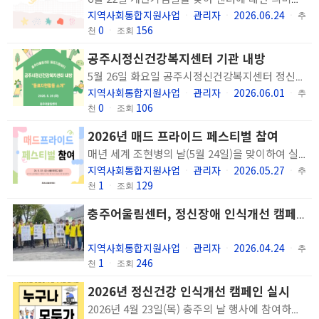
지역사회통합지원사업
관리자
2026.06.24
ㆍ
ㆍ
ㆍ
추
0
156
천
ㆍ
조회
공주시정신건강복지센터 기관 내방
5월 26일 화요일 공주시정신건강복지센터 정신건강팀의 종사자와 동료지원인이 저희 기관에서 수행하고 있는 동료지원활동을 견학하고자 방문하였습니다. 동료지원인 4명이 주도하여 기관 및 쉼터, 동료지원활동 소개를 준비하고 수행하였습니다. 앞으로도 동료지원인의 성장과 역할 확대를 위해 적극적으로 지원하고자 합니다.
지역사회통합지원사업
관리자
2026.06.01
ㆍ
ㆍ
ㆍ
추
0
106
천
ㆍ
조회
2026년 매드 프라이드 페스티벌 참여
매년 세계 조현병의 날(5월 24일)을 맞이하여 실시하는 매드 프라이드 페스티벌에 참여하였습니다. 우리의 모습과 목소리에 관심 갖는 시민들이 신기하고 보람 있는 시간이었습니다. 앞으로도 우리의 삶과 목소리를 자주 표현할 수 있길 바라봅니다.
지역사회통합지원사업
관리자
2026.05.27
ㆍ
ㆍ
ㆍ
추
1
129
천
ㆍ
조회
충주어울림센터, 정신장애 인식개선 캠페인 실시(한국장애인신문)
지역사회통합지원사업
관리자
2026.04.24
ㆍ
ㆍ
ㆍ
추
1
246
천
ㆍ
조회
2026년 정신건강 인식개선 캠페인 실시
2026년 4월 23일(목) 충주의 날 행사에 참여하여 정신건강 인식개선 캠페인을 실시하였습니다. 많은 시민분들이 관심가져주시고 당사자분들의 설명과 이야기에 귀 기울여 주셨습니다. 누구나 힘든 순간이 있고, 모두가 행복할 수 있습니다. 앞으로도 모두가 지역사회에서 건강하게 살아갈 수 있도록 지원하겠습니다.