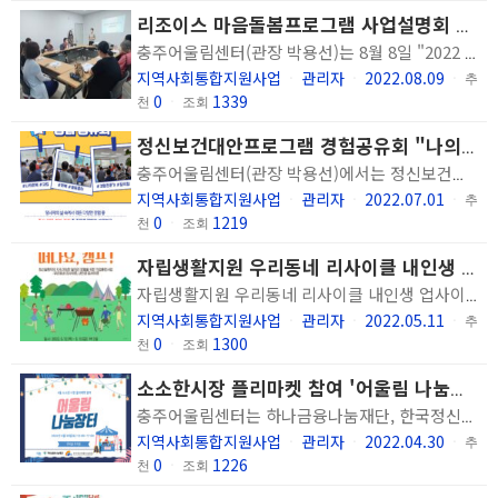
리조이스 마음돌봄프로그램 사업설명회 실시
충주어울림센터(관장 박용선)는 8월 8일 "2022 자존감, 꿈과 도전을 응원하는 『리조이스 마음돌봄프로그램』 사업설명회를 실시했습니다. 리조이스 마음돌봄프로그램은 롯데쇼핑의 대표 사회공헌 프로그램 리조이스 캠페인 일환으로 기아대책과 공동지원으로 여성의 자존감, 꿈과 도전을 응원하기 위한 지원사업입니다. 충주어울림센터에서 진행하는 리조이스 마음돌봄프로그램은 우울과 불안 등 심리적 불편감을 겪는 여성 정신질환 당사자 10명을 대상으로 개인의 문제를 외재화하는 과정을 다룬 집단상담을 통해 자아존중감 향상 및 자기 스티그마 감소를 목적으로 합니다. 또한 집단상담의 참여자들의 연대를 통한 공감과 지지를 위한 회복과정을 중심으로 자조모임 및 치료원예프로그램을 지원하게 됩니다. 8월부터 11월까지 4개월간 진행되는 이번 사업에 많은 관심 바라며, 함께 하게 될 당사자들이 진정한 리:조이스(Re:joice) "빛나는 당신"으로 거듭나기를 기원합니다. 그 길에 저희 충주어울림센터가 최선을 다해 지원하고 응원하겠습니다.
지역사회통합지원사업
관리자
2022.08.09
ㆍ
ㆍ
ㆍ
추
0
1339
천
ㆍ
조회
정신보건대안프로그램 경험공유회 "나의 회복, 나의 경험 " 실시
충주어울림센터(관장 박용선)에서는 정신보건대안프로그램 일환으로 정신장애인의 삶의 이야기 중 "나의 회복, 나의 경험"을 주제로 발표하는 경험공유회 <내 삶을 말하고 싶어서>를 실시하였습니다. 2022년 6월 30일(목) 오후3시부터 4시까지 진행된 이번 프로그램은 등록 회원 중 사전신청을 받아 '약물, 증상, 회복, 자립'의 주제중 한가지를 택하여 5분~10분간 발표하는 시간을 갖고 투표를 통해 2명의 우수발표자를 뽑아 상장과 소정의 상품을 전달하였습니다. 이번 경험공유회를 통해 당사자들이 자신의 이야기를 당당하게 말하는 자체에서 주체성을 키우고 듣는 청자로 하여금 공감과 지지를 통해 회복의 의지를 높이고 동료간의 연대감을 향상시키는 자리가 되었습니다. 우리 센터는 앞으로도 당사자들이 자신의 목소리를 당당하게 낼 수 있고 건강한 사회구성원으로 나아갈 수 있도록 함꼐 노력하겠습니다. 감사합니다.
지역사회통합지원사업
관리자
2022.07.01
ㆍ
ㆍ
ㆍ
추
0
1219
천
ㆍ
조회
자립생활지원 우리동네 리사이클 내인생 업사이클 캠프 안내
자립생활지원 우리동네 리사이클 내인생 업사이클에서 오는 5월 12일(목)~13일(금) 1박 2일 캠프를 진행합니다. 그동안 사업에 참여해주신 이용인분들과 한해살이 마무리를 하며 취업동기강화 및 활동 격려, 앞으로의 사업방향에 대한 이야기를 나누며 의미있는 시간을 보내고자 합니다. 우리동네 리사이클 내인생 업사이클 사업에 많은 관심과 격려 부탁드립니다.
지역사회통합지원사업
관리자
2022.05.11
ㆍ
ㆍ
ㆍ
추
0
1300
천
ㆍ
조회
소소한시장 플리마켓 참여 '어울림 나눔장터 운영'
충주어울림센터는 하나금융나눔재단, 한국정신재활시설협회 지원으로 정신질환자의 지속가능한 일자리 창출을 위한 직업훈련사업 : 우리동네 리사이클, 내인생 업사이클을 진행하고 있습니다. 사업일환으로 4월 30일(토) 13:00~17:00 충주시 청년몰 광장 및 관아골 주차장에서 진행하는 소소한시장 플리마켓에서 충주어울림센터 자립생활지원 프로그램 참여 이용인분들이 나눔장터를 운영합니다. 충주어울림센터 이외 많은 셀러가 참여하오니 충주어울림센터 이용인 및 가족, 지역주민 여러분의 많은 관심과 참여 부탁드립니다. * 관아골 주차장에서는 나눔장터와 푸드트럭 호암지산책, 청년몰 광장에는 자립생활지원 업사이클 활동 작품을 전시하오니 많은 관심 부탁드립니다 ^^ https://band.us/band/74332909/post/600
지역사회통합지원사업
관리자
2022.04.30
ㆍ
ㆍ
ㆍ
추
0
1226
천
ㆍ
조회