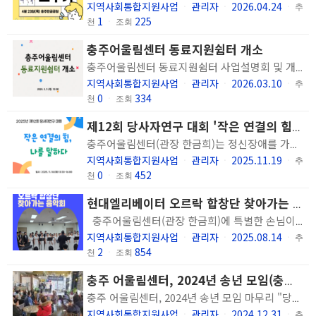
지역사회통합지원사업
관리자
2026.04.24
ㆍ
ㆍ
ㆍ
추
1
225
천
ㆍ
조회
충주어울림센터 동료지원쉼터 개소
충주어울림센터 동료지원쉼터 사업설명회 및 개소식이 있었습니다. 저희 기관은 2020년부터 동료지원양성과정을 운영하여 현재 총 8명의 동료지원인을 배출하였습니다. 동료지원쉼터는 정신질환을 겪고 회복의 과정을 경험한 정신장애인 당사자인 동료지원인이 자신의 경험으로 동료 정신장애인을 돕는 서비스를 제공하는 곳입니다. 주간형 쉼터로서 동료지원인들이 역할을 나눠 상담, 재활 프로그램, 일상지원 활동을 수행합니다. 동료지원쉼터와 동료지원인 분들에게 많은 관심과 응원 부탁 드리며 도움이 필요하시면 언제든 방문 하셔도 좋습니다. 프로그램 시간 및 운영 시간이 정해져 있고 기관이 휴관하는 일정도 있어 방문을 희망하시는 경우 사전에 연락 주시면 감사하겠습니다. 문의 : 043-856-0509 / 운영지원팀
지역사회통합지원사업
관리자
2026.03.10
ㆍ
ㆍ
ㆍ
추
0
334
천
ㆍ
조회
제12회 당사자연구 대회 '작은 연결의 힘, 나를 말하다' 실시
충주어울림센터(관장 한금희)는 정신장애를 가진 당사자가 겪고 있는 고생과 어려움을 동료들과 함께 연구하며 '스스로 괜찮아지는 방법'을 찾아가는 과정인 '당사자연구' 결과를 공유하고 회복과정을 지지하는 행사인 당사자연구대회를 18일(화) 개최했습니다. '작은 연결의 힘, 나를 말하다'라는 주제로 진행된 이번 행사에는 당사자연구를 실시하고 있는 정신재활시설 나무, 청주정신건강센터, 해피하우스 다솜의 경험전문가분들이 참여하여 각자의 고생연구 결과를 공유해 주셨습니다. 유관기관인 디딤터와 우리들정신건강센터에서도 참석해주시어 경험전문가분들의 이야기를 경청해 주시고 공감해 주셔서 뜻깊은 시간이 될 수 있었습니다.
지역사회통합지원사업
관리자
2025.11.19
ㆍ
ㆍ
ㆍ
추
0
452
천
ㆍ
조회
현대엘리베이터 오르락 합창단 찾아가는 음악회 실시
충주어울림센터(관장 한금희)에 특별한 손님이 방문해 주셨습니다. 현대엘리베이터 오르락 합창단의 찾아가는 음악회가 8월 13일(수) 우리 센터에서 진행되었습니다. 충주시 거주하는 장애인으로 구성된 오르락 합창단은 1시간이라는 시간 동안 희망, 우정, 감사 메시지를 담은 노래를 멋진 화음으로 전해 주었습니다. 아름다운 선율의 노래 뿐만 아니라 우리에게 익숙한 트로트 메들리를 들려주며 이용인과 하나되는 공연을 만들어주었습니다. 오늘 자리에는 장애인보호작업장 ZAN 이용인 분들이 함께 해주셔서 더욱 풍성하고 흥겨운 시간이 될 수 있었습니다. 의미 있는 하루를 만들어주신 현대엘리베이터 합창단에 감사드리며 우리 센터는 이용인의 일상 속 즐거움을 전하기 위해 함께 노력하겠습니다. 감사합니다.
지역사회통합지원사업
관리자
2025.08.14
ㆍ
ㆍ
ㆍ
추
2
854
천
ㆍ
조회
충주 어울림센터, 2024년 송년 모임(충북일보)
충주 어울림센터, 2024년 송년 모임 마무리 "당신이 있어 건강하고 행복했습니다" 성료 클릭하면 확대이미지를 볼 수 있습니다. 충주어울림센터 마련한 2024년 송년 모임 '당신이 있어 건강하고 행복했습니다' 참석자들이 공연을 즐기고 있다. ⓒ 충주어울림센터 ［충북일보］ 사회복지법인 숭덕원 충주어울림센터가 지난 23일 2024년 송년 모임 '당신이 있어 건강하고 행복했습니다'를 열었다. 송년 모임은 연 1회 진행하는 행사로 정신장애인 당사자가 동료, 가족, 후원자, 종사자와 함께 한 해를 되돌아보며 추억을 되새기고 한 해를 뜻깊게 마무리한다. 충주어울림센터는 이날 1부 개회식, 2부 대한가수협회 충북지회 후원 공연, 3부 이용인 공연 순으로 기관 이용인과 가족을 대상으로 진행했다. 한금희 관장은 "대한가수협회 충북지회의 후원으로 좋은 장소에서 식사와 공연을 가족, 후원자분들이 함께 하며 한 해를 마무리해 더욱 뜻깊은 시간이 됐다"며 "올 한 해 이용인 분들의 노력과 가족, 후원자분들의 지원으로 잘 보낼 수 있었던 것처럼 내년도 함께 건강하고 행복하게 보낼 수 있길 바란다"고 말했다. 행사에 참여한 한 정신장애인은 "연말에 풍요롭고 행복한 시간을 보낼 수 있어 아주 즐겁고 좋았다"며 "이런 시간을 마련해준 센터와 대한가수협회 충북지회에 감사드린다"고 소감을 밝혔다. 한편, 충주어울림센터는 정신건강에 어려움을 겪고 있는 사람들을 대상으로 사회적응, 취업 지원, 일상을 통한 회복지원, 상담 등의 서비스를 제공해 일상생활과 회복을 돕는 정신 재활시설로 문의는 전화(856-0509)로 하면 된다. 충주 / 윤호노기자
지역사회통합지원사업
관리자
2024.12.31
ㆍ
ㆍ
ㆍ
추